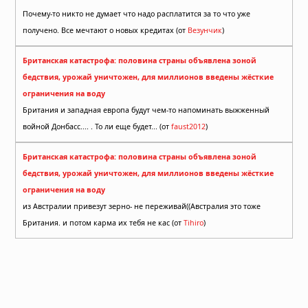
Почему-то никто не думает что надо расплатится за то что уже
получено. Все мечтают о новых кредитах (от
Везунчик
)
Британская катастрофа: половина страны объявлена зоной
бедствия, урожай уничтожен, для миллионов введены жёсткие
ограничения на воду
Британия и западная европа будут чем-то напоминать выжженный
войной Донбасс.... . То ли еще будет... (от
faust2012
)
Британская катастрофа: половина страны объявлена зоной
бедствия, урожай уничтожен, для миллионов введены жёсткие
ограничения на воду
из Австралии привезут зерно- не переживай((Австралия это тоже
Британия. и потом карма их тебя не кас (от
Tihiro
)