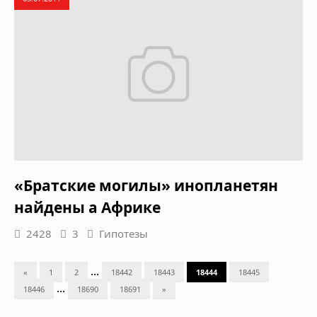
«Братские могилы» инопланетян
найдены а Африке
2428
3
Гипотезы
...
«
1
2
18442
18443
18444
18445
...
18446
18690
18691
»