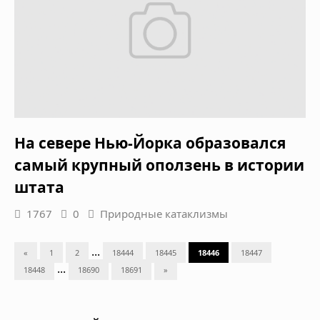
На севере Нью-Йорка образовался
самый крупный оползень в истории
штата
1767
0
Природные катаклизмы
...
«
1
2
18444
18445
18446
18447
...
18448
18690
18691
»