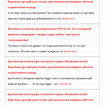
бедствия, урожай уничтожен, для миллионов введены жёсткие
ограничения на воду
А почему только из Австралии? Мы живём в едином мире и торговля
зерном и всем другим добываемым из з (от
Везунчик
)
Жак Валле посвятил расследованию НЛО 70 лет. Его последний
дневник утверждает: загадка куда глубже, чем просто
"инопланетяне!
Почему-то никто не думает что надо расплатится за то что уже
получено. Все мечтают о новых кредитах (от
Везунчик
)
Британская катастрофа: половина страны объявлена зоной
бедствия, урожай уничтожен, для миллионов введены жёсткие
ограничения на воду
Британия и западная европа будут чем-то напоминать выжженный
войной Донбасс.... . То ли еще будет... (от
faust2012
)
Британская катастрофа: половина страны объявлена зоной
бедствия, урожай уничтожен, для миллионов введены жёсткие