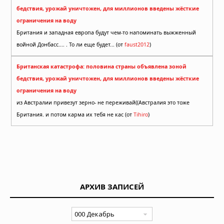
бедствия, урожай уничтожен, для миллионов введены жёсткие
ограничения на воду
Британия и западная европа будут чем-то напоминать выжженный
войной Донбасс.... . То ли еще будет... (от
faust2012
)
Британская катастрофа: половина страны объявлена зоной
бедствия, урожай уничтожен, для миллионов введены жёсткие
ограничения на воду
из Австралии привезут зерно- не переживай((Австралия это тоже
Британия. и потом карма их тебя не кас (от
Tihiro
)
АРХИВ ЗАПИСЕЙ