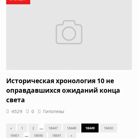
Историческая хронология 10 не
оправдавшихся ожиданий конца
света
4529
0
Гипотезы
...
«
1
2
18447
18448
18449
18450
...
18451
18690
18691
»