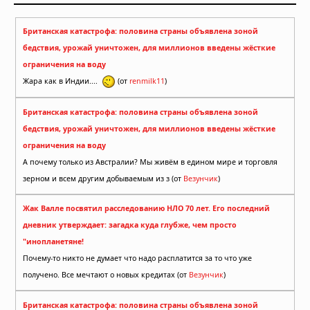
Британская катастрофа: половина страны объявлена зоной
бедствия, урожай уничтожен, для миллионов введены жёсткие
ограничения на воду
Жара как в Индии....
(от
renmilk11
)
Британская катастрофа: половина страны объявлена зоной
бедствия, урожай уничтожен, для миллионов введены жёсткие
ограничения на воду
А почему только из Австралии? Мы живём в едином мире и торговля
зерном и всем другим добываемым из з (от
Везунчик
)
Жак Валле посвятил расследованию НЛО 70 лет. Его последний
дневник утверждает: загадка куда глубже, чем просто
"инопланетяне!
Почему-то никто не думает что надо расплатится за то что уже
получено. Все мечтают о новых кредитах (от
Везунчик
)
Британская катастрофа: половина страны объявлена зоной