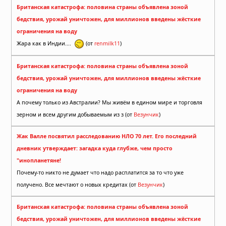
Британская катастрофа: половина страны объявлена зоной
бедствия, урожай уничтожен, для миллионов введены жёсткие
ограничения на воду
Жара как в Индии....
(от
renmilk11
)
Британская катастрофа: половина страны объявлена зоной
бедствия, урожай уничтожен, для миллионов введены жёсткие
ограничения на воду
А почему только из Австралии? Мы живём в едином мире и торговля
зерном и всем другим добываемым из з (от
Везунчик
)
Жак Валле посвятил расследованию НЛО 70 лет. Его последний
дневник утверждает: загадка куда глубже, чем просто
"инопланетяне!
Почему-то никто не думает что надо расплатится за то что уже
получено. Все мечтают о новых кредитах (от
Везунчик
)
Британская катастрофа: половина страны объявлена зоной
бедствия, урожай уничтожен, для миллионов введены жёсткие