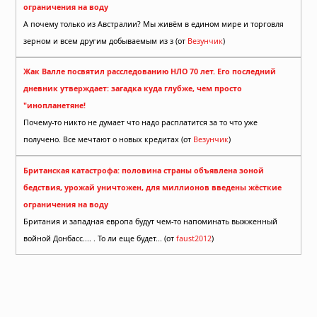
ограничения на воду
А почему только из Австралии? Мы живём в едином мире и торговля
зерном и всем другим добываемым из з (от
Везунчик
)
Жак Валле посвятил расследованию НЛО 70 лет. Его последний
дневник утверждает: загадка куда глубже, чем просто
"инопланетяне!
Почему-то никто не думает что надо расплатится за то что уже
получено. Все мечтают о новых кредитах (от
Везунчик
)
Британская катастрофа: половина страны объявлена зоной
бедствия, урожай уничтожен, для миллионов введены жёсткие
ограничения на воду
Британия и западная европа будут чем-то напоминать выжженный
войной Донбасс.... . То ли еще будет... (от
faust2012
)