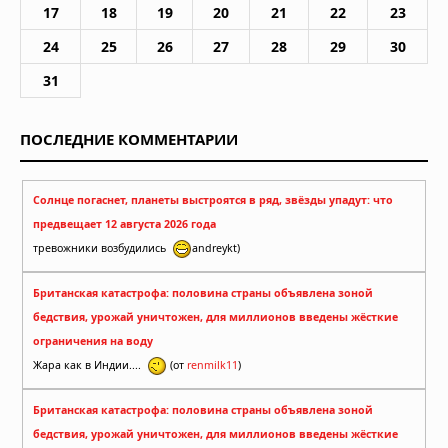
17
18
19
20
21
22
23
24
25
26
27
28
29
30
31
ПОСЛЕДНИЕ КОММЕНТАРИИ
Солнце погаснет, планеты выстроятся в ряд, звёзды упадут: что
предвещает 12 августа 2026 года
тревожники возбудились
andreykt)
Британская катастрофа: половина страны объявлена зоной
бедствия, урожай уничтожен, для миллионов введены жёсткие
ограничения на воду
Жара как в Индии....
(от
renmilk11
)
Британская катастрофа: половина страны объявлена зоной
бедствия, урожай уничтожен, для миллионов введены жёсткие