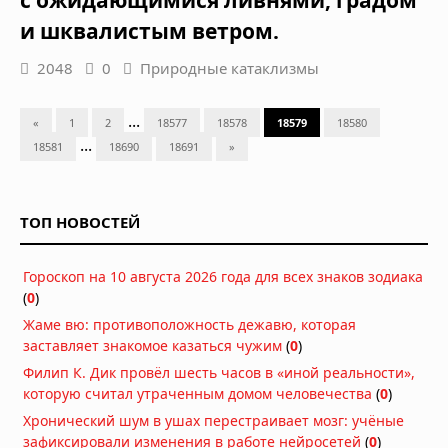
и шквалистым ветром.
2048
0
Природные катаклизмы
...
«
1
2
18577
18578
18579
18580
...
18581
18690
18691
»
ТОП НОВОСТЕЙ
Гороскоп на 10 августа 2026 года для всех знаков зодиака
(
0
)
Жаме вю: противоположность дежавю, которая
заставляет знакомое казаться чужим
(
0
)
Филип К. Дик провёл шесть часов в «иной реальности»,
которую считал утраченным домом человечества
(
0
)
Хронический шум в ушах перестраивает мозг: учёные
зафиксировали изменения в работе нейросетей
(
0
)