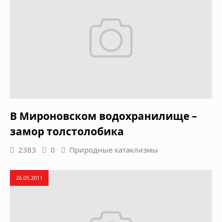
В Мироновском водохранилище –
замор толстолобика
2383
0
Природные катаклизмы
26.05.2011