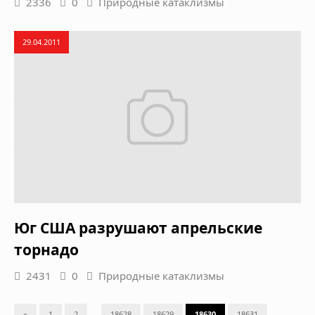
2336
0
Природные катаклизмы
29.04.2011
Юг США разрушают апрельские
торнадо
2431
0
Природные катаклизмы
...
«
1
2
18628
18629
18630
18631