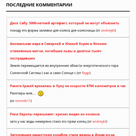
ПОСЛЕДНИЕ КОММЕНТАРИИ
Диск Сабу: 5000-летний артефакт, который не могут объяснить
походу это форма заливки для колеса для колесницы (от
andreykt
)
Аномальная жара в Северной и Южной Корее и Японии:
отменённые матчи, погибшие львы и десятки тысяч
пострадавших
Земля перемещается во внутренние области энергетического тора
Солнечной Систмы ( как и само Солнце с (от
бодр
)
Ракета SpaceX врезалась в Луну на скорости 8700 километров в час
Рэкетиры мля....
(от
renmilk11
)
Реки Европы пересыхают: кризис виден из космоса
зато у нас воды немеряно стало это прям копец (от
andreykt
)
Затонувшие нацистские корабли стали видны в Дунае из-за