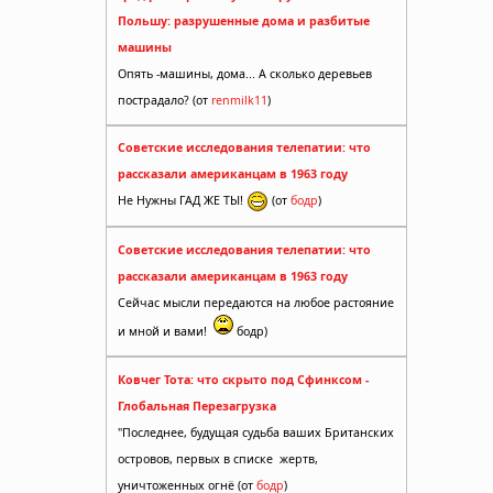
Польшу: разрушенные дома и разбитые
машины
Опять -машины, дома... А сколько деревьев
пострадало? (от
renmilk11
)
Советские исследования телепатии: что
рассказали американцам в 1963 году
Не Нужны ГАД ЖЕ ТЫ!
(от
бодр
)
Советские исследования телепатии: что
рассказали американцам в 1963 году
Сейчас мысли передаются на любое растояние
и мной и вами!
бодр)
Ковчег Тота: что скрыто под Сфинксом -
Глобальная Перезагрузка
"Последнее, будущая судьба ваших Британских
островов, первых в списке жертв,
уничтоженных огнё (от
бодр
)