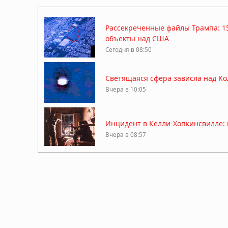
Рассекреченные файлы Трампа: 1
объекты над США
Сегодня в 08:50
Светящаяся сфера зависла над Ко
Вчера в 10:05
Инцидент в Келли-Хопкинсвилле: 
Вчера в 08:57
Инцидент Кэш-Ландрум: облучён
05.08.2026 в 07:02
На Луне заметили более 20 гиган
05.08.2026 в 06:39