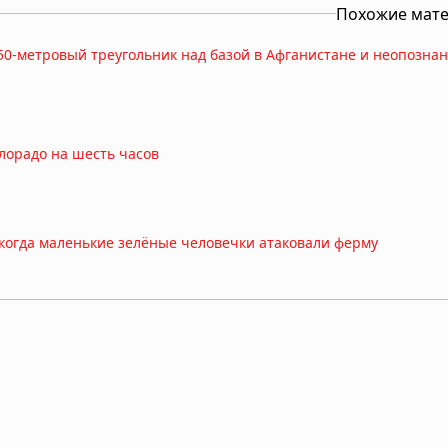
Похожие мат
50-метровый треугольник над базой в Афганистане и неопозна
лорадо на шесть часов
когда маленькие зелёные человечки атаковали ферму
ные светом НЛО
тских неопознанных объектов