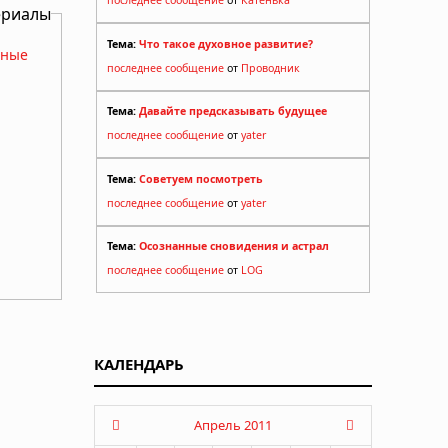
последнее сообщение
от
Катенька
ериалы
Тема:
Что такое духовное развитие?
нные
последнее сообщение
от
Проводник
Тема:
Давайте предсказывать будущее
последнее сообщение
от
yater
Тема:
Советуем посмотреть
последнее сообщение
от
yater
Тема:
Осознанные сновидения и астрал
последнее сообщение
от
LOG
КАЛЕНДАРЬ
Апрель 2011