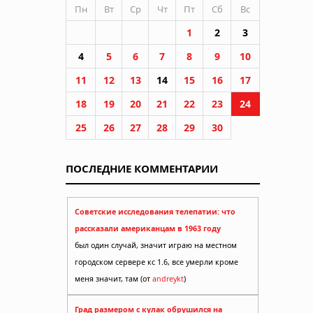
Пн
Вт
Ср
Чт
Пт
Сб
Вс
1
2
3
4
5
6
7
8
9
10
11
12
13
14
15
16
17
18
19
20
21
22
23
24
лений
25
26
27
28
29
30
ПОСЛЕДНИЕ КОММЕНТАРИИ
Советские исследования телепатии: что
зика
рассказали американцам в 1963 году
был один случай, значит играю на местном
городском сервере кс 1.6, все умерли кроме
меня значит, там (от
andreykt
)
Град размером с кулак обрушился на