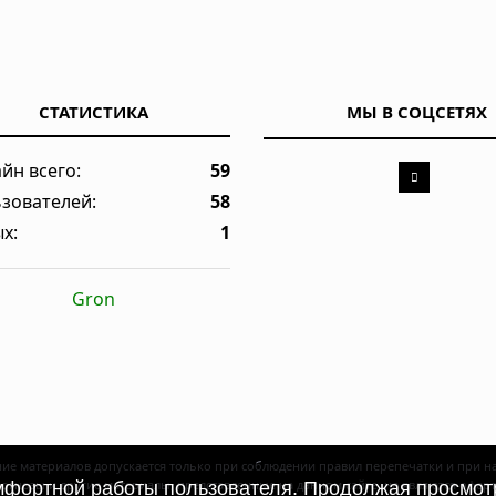
СТАТИСТИКА
МЫ В СОЦСЕТЯХ
йн всего:
59
зователей:
58
х:
1
Gron
ие материалов допускается только при соблюдении правил перепечатки и при 
рогнозы и другие материалы, представленные на данном сайте, не являются офе
омфортной работы пользователя. Продолжая просмотр