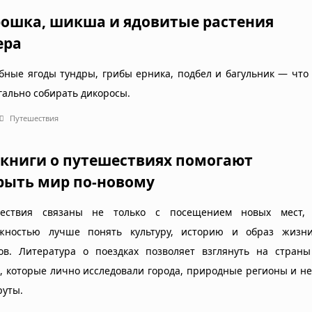
ошка, шикша и ядовитые растения
ера
бные ягоды тундры, грибы ерника, подбел и багульник — что
гально собирать дикоросы.
Путешествия
 книги о путешествиях помогают
рыть мир по-новому
шествия связаны не только с посещением новых мест
жностью лучше понять культуру, историю и образ жизн
ов. Литература о поездках позволяет взглянуть на страны
, которые лично исследовали города, природные регионы и 
уты.