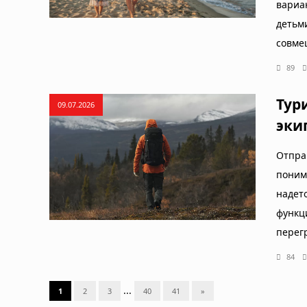
вариа
детьм
совме
89
Тур
09.07.2026
эки
Отпра
поним
надет
функц
перег
84
...
1
2
3
40
41
»