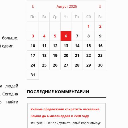
Август 2026
Пн
Вт
Ср
Чт
Пт
Сб
Вс
1
2
3
4
5
6
7
8
9
 больше.
10
11
12
13
14
15
16
 сдвиг.
17
18
19
20
21
22
23
24
25
26
27
28
29
30
31
ва людей
ПОСЛЕДНИЕ КОММЕНТАРИИ
. Сегодня
но найти
Учёные предложили сократить население
Земли до 4 миллиардов к 2200 году
эти "ученные" придумают новый короновирус