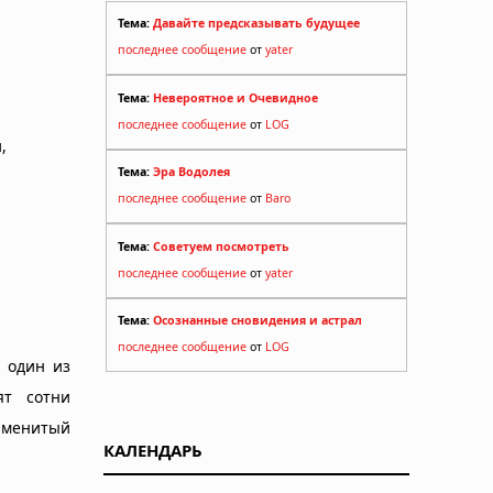
Тема:
Давайте предсказывать будущее
последнее сообщение
от
yater
Тема:
Невероятное и Очевидное
последнее сообщение
от
LOG
,
Тема:
Эра Водолея
последнее сообщение
от
Baro
Тема:
Советуем посмотреть
последнее сообщение
от
yater
Тема:
Осознанные сновидения и астрал
последнее сообщение
от
LOG
и один из
ят сотни
аменитый
КАЛЕНДАРЬ