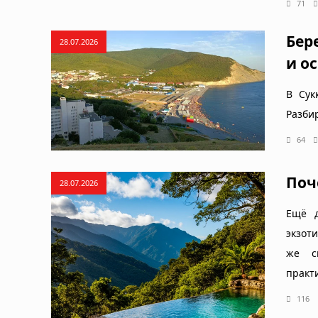
71
Бер
28.07.2026
и о
В Сук
Разбир
64
Поч
28.07.2026
Ещё д
экзот
же си
практ
116