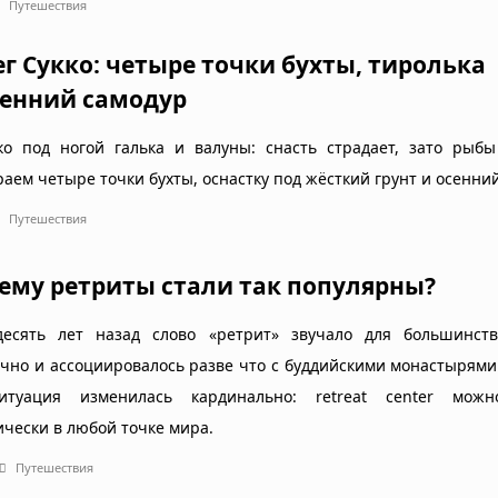
Путешествия
ег Сукко: четыре точки бухты, тиролька
сенний самодур
ко под ногой галька и валуны: снасть страдает, зато рыбы
аем четыре точки бухты, оснастку под жёсткий грунт и осенний
Путешествия
ему ретриты стали так популярны?
есять лет назад слово «ретрит» звучало для большинст
ично и ассоциировалось разве что с буддийскими монастырями
туация изменилась кардинально: retreat center мож
ически в любой точке мира.
Путешествия