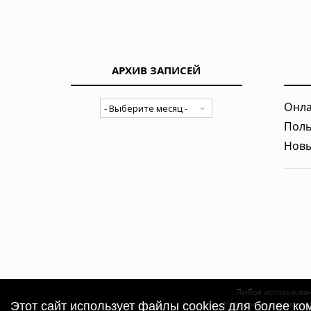
АРХИВ ЗАПИСЕЙ
Онла
Поль
Новы
Любое использован
Новости, аналитика, п
Этот сайт использует файлы cookies для более к