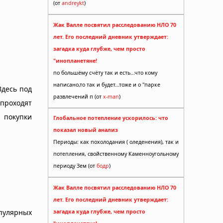
(от
andreykt
)
Жак Валле посвятил расследованию НЛО 70
лет. Его последний дневник утверждает:
загадка куда глубже, чем просто
"инопланетяне!
по большёму счёту так и есть...что кому
написано,то так и будет...тоже и о "парке
Здесь под
развлечений п (от
x-man
)
проходят
 покупки
Глобальное потепление ускорилось: что
показал новый анализ
Периоды: как похолодания ( оледенения), так и
потепления, свойственному Каменноугольному
периоду Зем (от
бодр
)
Жак Валле посвятил расследованию НЛО 70
лет. Его последний дневник утверждает:
пулярных
загадка куда глубже, чем просто