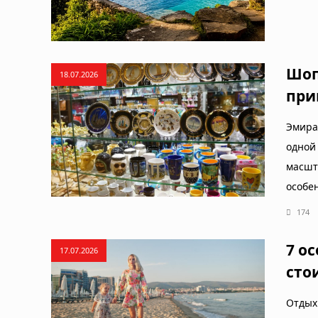
Шоп
18.07.2026
при
Эмира
одной
масшт
особе
174
7 о
17.07.2026
сто
Отдых