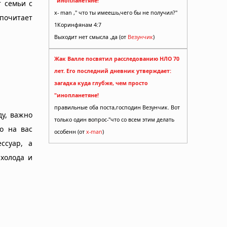
"инопланетяне!
т семьи с
x- man ," что ты имеешь,чего бы не получил?"
почитает
1Коринфянам 4:7
Выходит нет смысла ,да (от
Везунчик
)
Жак Валле посвятил расследованию НЛО 70
лет. Его последний дневник утверждает:
загадка куда глубже, чем просто
"инопланетяне!
правильные оба поста,господин Везунчик. Вот
ду, важно
только один вопрос-"что со всем этим делать
о на вас
особенн (от
x-man
)
ссуар, а
холода и