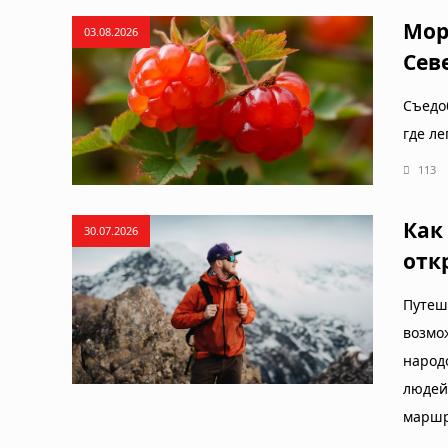
Мор
03.08.2026
Сев
Съедо
где ле
113
Как
30.07.2026
отк
Путе
возмо
народ
людей
маршр