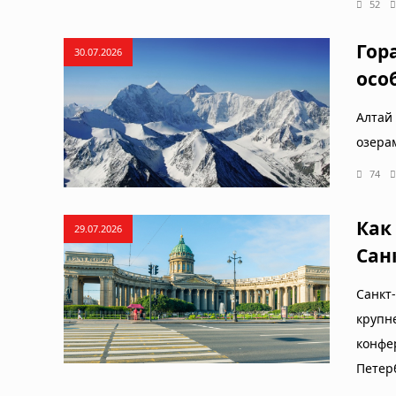
52
Гор
30.07.2026
осо
Алтай
озера
74
Как
29.07.2026
Сан
Санкт
крупн
конфе
Петер