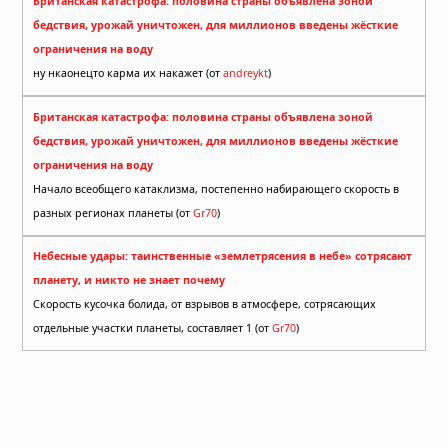
Британская катастрофа: половина страны объявлена зоной
бедствия, урожай уничтожен, для миллионов введены жёсткие
ограничения на воду
ну нкаонецто карма их накажет (от
andreykt
)
Британская катастрофа: половина страны объявлена зоной
бедствия, урожай уничтожен, для миллионов введены жёсткие
ограничения на воду
Начало всеобщего катаклизма, постепенно набирающего скорость в
разных регионах планеты (от
Gr70
)
Небесные удары: таинственные «землетрясения в небе» сотрясают
планету, и никто не знает почему
Скорость кусочка болида, от взрывов в атмосфере, сотрясающих
отдельные участки планеты, составляет 1 (от
Gr70
)