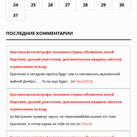
24
25
26
27
28
29
30
31
ПОСЛЕДНИЕ КОММЕНТАРИИ
Британская катастрофа: половина страны объявлена зоной
бедствия, урожай уничтожен, для миллионов введены жёсткие
ограничения на воду
Британия и западная европа будут чем-то напоминать выжженный
войной Донбасс.... . То ли еще будет... (от
faust2012
)
Британская катастрофа: половина страны объявлена зоной
бедствия, урожай уничтожен, для миллионов введены жёсткие
ограничения на воду
из Австралии привезут зерно- не переживай((Австралия это тоже
Британия. и потом карма их тебя не кас (от
Tihiro
)