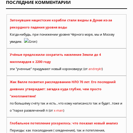
ПОСЛЕДНИЕ КОММЕНТАРИИ
Затонувшие нацистские корабли стали видны в Дунае из-за
рекордного падения уровня воды
Когда-нибудь, при понижении уровня Чёрного моря, мы и Москву
увидим.
Gron)
Учёные предложили сократить население Земли до 4
миллиардов к 2200 году
эти "ученные" придумают новый короновирус (от
andreykt
)
Жак Валле посвятил расследованию НЛО 70 лет. Его последний
дневник утверждает: загадка куда глубже, чем просто
"инопланетяне!
по большёму счёту так и есть...что кому написано,то так и будет...тоже и
о "парке развлечений п (от
x-man
)
Глобальное потепление ускорилось: что показал новый анализ
Периоды: как похолодания ( оледенения), так и потепления,