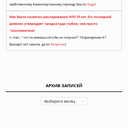
свойственному Каменноугольному периоду Зем (от
бодр
)
Жак Валле посвятил расследованию НЛО 70 лет. Его последний
дневник утверждает: загадка куда глубже, чем просто
"инопланетяне!
x- man ," что ты имеешь,чего бы не получил?" 1Коринфянам 4:7
Выходит нет смысла ,да (от
Везунчик
)
АРХИВ ЗАПИСЕЙ