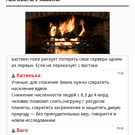
01.08.2026 в 09:32
Подводный супервулкан Кикай
заполняется свежей магмой: новое
исследование раскрывает механизм
перезарядки гигантских кальдер
01.08.2026 в 08:30
Необычный торнадо ударил по
одному пригороду Чикаго дважды
31.07.2026 в 08:20
Лесные пожары объявлены
«угрозой национальной
безопасности» в Европе, пламя
распространилось на Грецию и
Великобританию
30.07.2026 в 13:57
Бразилию накрыли мощные
ураганы: пять человек погибли,
тысячи людей не смогли добраться
до дома
30.07.2026 в 12:02