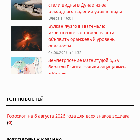
стали видны в Дунае из-за
рекордного падения уровня воды
Вчера в 16:01
Вулкан Фуэго в Гватемале:
извержение заставило власти
объявить оранжевый уровень
опасности
04.08.2026 в 11:33
Землетрясение магнитудой 5,5 у
берегов Египта: толчки ощущались
в Каире
03.08.2026 в 06:38
Супертайфун «Дельфин»: пятый
циклон максимальной мощности в
ТОП НОВОСТЕЙ
2026 году движется к побережью
Восточной Азии
01.08.2026 в 15:17
Гороскоп на 6 августа 2026 года для всех знаков зодиака
Землетрясение в Италии: магнитуда
(
0
)
4,7 у Неаполя, повреждения и
отключения электроэнергии
РАЗГОВОРЫ У КАМИНА