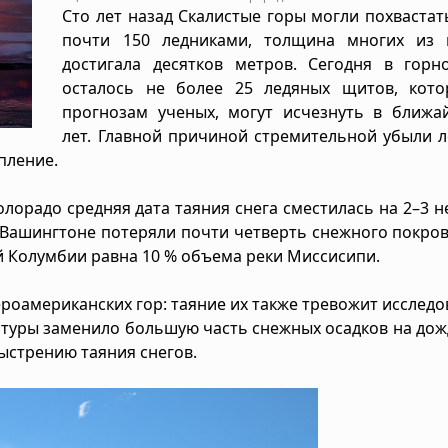
Сто лет назад Скалистые горы могли похвастат
почти 150 ледниками, толщина многих из 
достигала десятков метров. Сегодня в горн
осталось не более 25 ледяных щитов, кото
прогнозам ученых, могут исчезнуть в ближа
лет. Главной причиной стремительной убыли 
пление.
лорадо средняя дата таяния снега сместилась на 2–3 н
в Вашингтоне потеряли почти четверть снежного покров
й Колумбии равна 10 % объема реки Миссисипи.
роамериканских гор: таяние их также тревожит исследо
туры заменило большую часть снежных осадков на дож
быстрению таяния снегов.