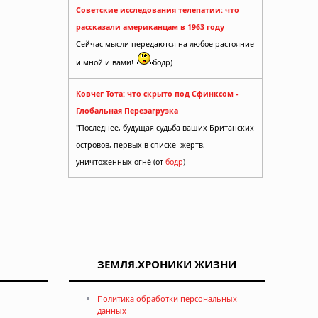
Советские исследования телепатии: что
рассказали американцам в 1963 году
жью
Сейчас мысли передаются на любое растояние
и мной и вами!
бодр)
Ковчег Тота: что скрыто под Сфинксом -
Глобальная Перезагрузка
"Последнее, будущая судьба ваших Британских
островов, первых в списке жертв,
уничтоженных огнё (от
бодр
)
анизм
ЗЕМЛЯ.ХРОНИКИ ЖИЗНИ
Политика обработки персональных
данных