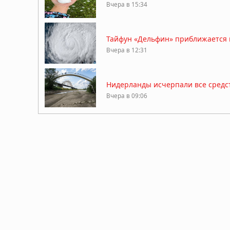
Вчера в 15:34
Тайфун «Дельфин» приближается к
Вчера в 12:31
Нидерланды исчерпали все средст
Вчера в 09:06
Затонувшие нацистские корабли с
05.08.2026 в 16:01
Вулкан Фуэго в Гватемале: извер
04.08.2026 в 11:33
Землетрясение магнитудой 5,5 у 