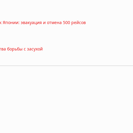
 Японии: эвакуация и отмена 500 рейсов
ва борьбы с засухой
тали видны в Дунае из-за рекордного падения уровня воды
жение заставило власти объявить оранжевый уровень опасности
берегов Египта: толчки ощущались в Каире