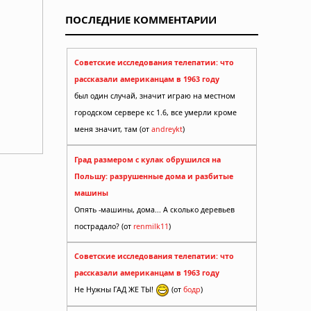
ПОСЛЕДНИЕ КОММЕНТАРИИ
Советские исследования телепатии: что
рассказали американцам в 1963 году
был один случай, значит играю на местном
городском сервере кс 1.6, все умерли кроме
меня значит, там (от
andreykt
)
Град размером с кулак обрушился на
Польшу: разрушенные дома и разбитые
машины
Опять -машины, дома... А сколько деревьев
пострадало? (от
renmilk11
)
Советские исследования телепатии: что
рассказали американцам в 1963 году
Не Нужны ГАД ЖЕ ТЫ!
(от
бодр
)