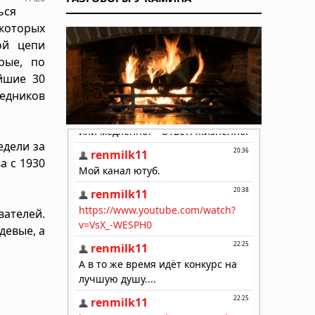
ься
которых
ой цепи
рые, по
йшие 30
ледников
едели за
а с 1930
вателей.
девые, а