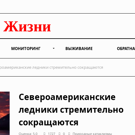
МОНИТОРИНГ
ВЫЖИВАНИЕ
ОБРАТНА
роамериканские ледники стремительно сокращаются
Североамериканские
ледники стремительно
сокращаются
Оценка: 5.0
1727
0
Природные катаклизмы