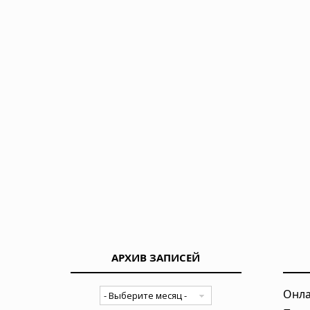
03.08.2026 в 06:38
Супертайфун «Дельфин»: пятый ц
Восточной Азии
01.08.2026 в 15:17
Землетрясение в Италии: магниту
01.08.2026 в 09:32
Подводный супервулкан Кикай за
перезарядки гигантских кальдер
01.08.2026 в 08:30
Необычный торнадо ударил по од
31.07.2026 в 08:20
АРХИВ ЗАПИСЕЙ
Онла