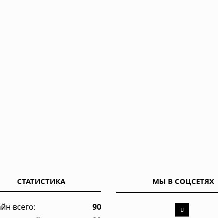
иклон максимальной мощности в 2026 году движется к побере
да 4,7 у Неаполя, повреждения и отключения электроэнергии
полняется свежей магмой: новое исследование раскрывает мех
ному пригороду Чикаго дважды
СТАТИСТИКА
МЫ В СОЦСЕТЯХ
йн всего:
90