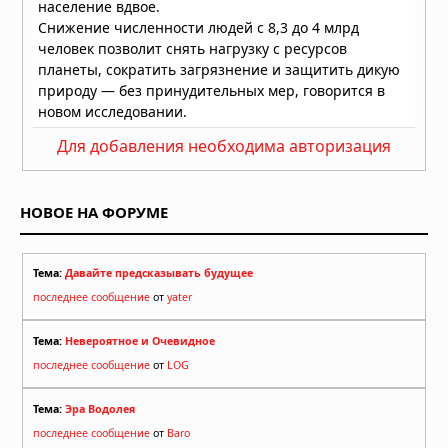
«угрозой национальной
безопасности» в Европе, пламя
распространилось на Грецию и
Великобританию
30.07.2026 в 13:57
Бразилию накрыли мощные
Для добавления необходима авторизация
ураганы: пять человек погибли,
тысячи людей не смогли добраться
до дома
НОВОЕ НА ФОРУМЕ
30.07.2026 в 12:02
Землетрясение в Японии: число
погибших достигло 13, спасатели
Тема:
Давайте предсказывать будущее
ищут выживших
последнее сообщение
от
yater
29.07.2026 в 13:51
Тема:
Невероятное и Очевидное
последнее сообщение
от
LOG
Тема:
Эра Водолея
последнее сообщение
от
Baro