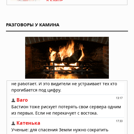
в Каире
03.08.2026 в 06:38
Супертайфун «Дельфин»: пятый
циклон максимальной мощности в
РАЗГОВОРЫ У КАМИНА
2026 году движется к побережью
Восточной Азии
01.08.2026 в 15:17
Землетрясение в Италии: магнитуда
4,7 у Неаполя, повреждения и
отключения электроэнергии
01.08.2026 в 09:32
Подводный супервулкан Кикай
заполняется свежей магмой: новое
исследование раскрывает механизм
перезарядки гигантских кальдер
01.08.2026 в 08:30
Необычный торнадо ударил по
одному пригороду Чикаго дважды
31.07.2026 в 08:20
Лесные пожары объявлены