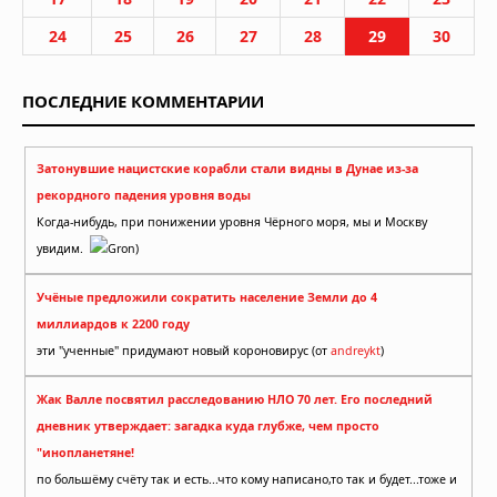
24
25
26
27
28
29
30
ПОСЛЕДНИЕ КОММЕНТАРИИ
Затонувшие нацистские корабли стали видны в Дунае из-за
рекордного падения уровня воды
Когда-нибудь, при понижении уровня Чёрного моря, мы и Москву
увидим.
Gron)
Учёные предложили сократить население Земли до 4
миллиардов к 2200 году
эти "ученные" придумают новый короновирус (от
andreykt
)
Жак Валле посвятил расследованию НЛО 70 лет. Его последний
дневник утверждает: загадка куда глубже, чем просто
"инопланетяне!
по большёму счёту так и есть...что кому написано,то так и будет...тоже и