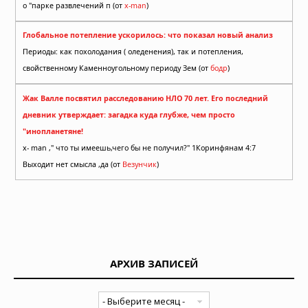
о "парке развлечений п (от
x-man
)
Глобальное потепление ускорилось: что показал новый анализ
Периоды: как похолодания ( оледенения), так и потепления,
свойственному Каменноугольному периоду Зем (от
бодр
)
Жак Валле посвятил расследованию НЛО 70 лет. Его последний
дневник утверждает: загадка куда глубже, чем просто
"инопланетяне!
x- man ," что ты имеешь,чего бы не получил?" 1Коринфянам 4:7
Выходит нет смысла ,да (от
Везунчик
)
АРХИВ ЗАПИСЕЙ