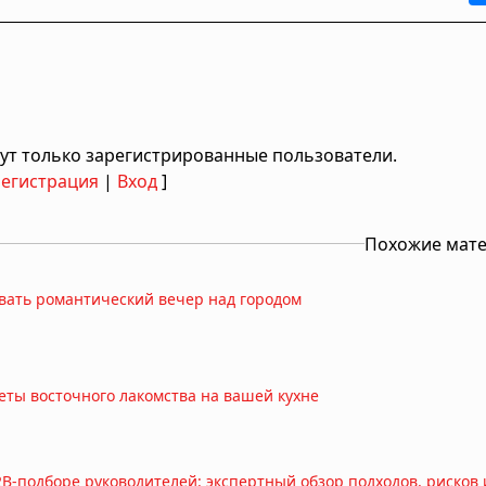
ут только зарегистрированные пользователи.
Регистрация
|
Вход
]
Похожие мат
вать романтический вечер над городом
реты восточного лакомства на вашей кухне
B-подборе руководителей: экспертный обзор подходов, рисков 