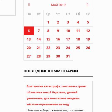
Май 2019
Пн
Вт
Ср
Чт
Пт
Сб
Вс
1
2
3
4
5
6
7
8
9
10
11
12
13
14
15
16
17
18
19
20
21
22
23
24
25
26
27
28
29
30
31
ПОСЛЕДНИЕ КОММЕНТАРИИ
Британская катастрофа: половина страны
объявлена зоной бедствия, урожай
уничтожен, для миллионов введены
жёсткие ограничения на воду
Начало всеобщего катаклизма, постепенно