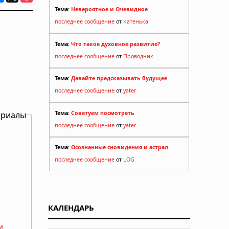
Тема:
Невероятное и Очевидное
последнее сообщение
от
Катенька
Тема:
Что такое духовное развитие?
последнее сообщение
от
Проводник
Тема:
Давайте предсказывать будущее
последнее сообщение
от
yater
ериалы
Тема:
Советуем посмотреть
последнее сообщение
от
yater
Тема:
Осознанные сновидения и астрал
последнее сообщение
от
LOG
КАЛЕНДАРЬ
и