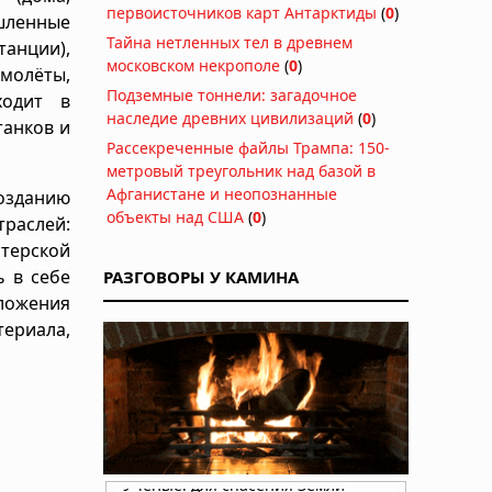
первоисточников карт Антарктиды
(
0
)
шленные
Тайна нетленных тел в древнем
танции),
московском некрополе
(
0
)
амолёты,
Подземные тоннели: загадочное
ходит в
наследие древних цивилизаций
(
0
)
танков и
Рассекреченные файлы Трампа: 150-
метровый треугольник над базой в
Афганистане и неопознанные
озданию
объекты над США
(
0
)
траслей:
терской
ь в себе
РАЗГОВОРЫ У КАМИНА
ложения
териала,