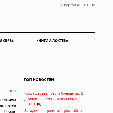
Выбор фона:
Я СВЯЗЬ
КНИГИ А.ЛОКТЕВА
ТОП НОВОСТЕЙ
08:49
Когда деревья были большими: В
древние времена и человек мог
влением
летать
(
0
)
лняются
Загадочная цивилизация: тайны
 (дома,