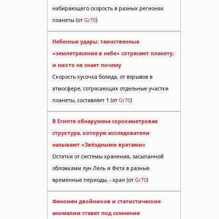
набирающего скорость в разных регионах
планеты (от
Gr70
)
Небесные удары: таинственные
«землетрясения в небе» сотрясают планету,
и никто не знает почему
Скорость кусочка болида, от взрывов в
атмосфере, сотрясающих отдельные участки
планеты, составляет 1 (от
Gr70
)
В Египте обнаружена сорокаметровая
структура, которую исследователи
называют «Звёздными вратами»
Остатки от системы хранения, засыпанной
обломками лун Лель и Фета в разные
временные периоды, - хран (от
Gr70
)
Феномен двойников и статистические
аномалии ставят под сомнение