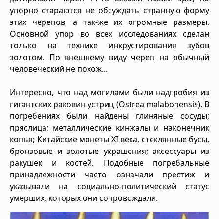
упорно стараются не обсуждать странную форму
этих черепов, а так-же их огромные размеры.
Основной упор во всех исследованиях сделан
только на технике инкрустирования зубов
золотом. По внешнему виду череп на обычный
человеческий не похож...
Интересно, что над могилами были надгробия из
гигантских раковин устриц (Ostrea malabonensis). В
погребениях были найдены глиняные сосуды;
пряслица; металлические кинжалы и наконечник
копья; Китайские монеты XI века, стеклянные бусы,
бронзовые и золотые украшения; аксессуары из
ракушек и костей. Подобные погребальные
принадлежности часто означали престиж и
указывали на социально-политический статус
умерших, которых они сопровождали.