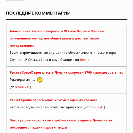
ПОСЛЕДНИЕ КОММЕНТАРИИ
Аномальная жара в Северной и Южной Корее и Японии:
отменённые матчи, погибшие львы и десятки тысяч
пострадавших
Земля перемещается во внутренние области энергетического тора
Солнечной Систмы ( как и само Солнце с (от
бодр
)
Ракета SpaceX врезалась в Луну на скорости 8700 километров в час
Рэкетиры мля....
(от
renmilk11
)
Реки Европы пересыхают: кризис виден из космоса
зато у нас воды немеряно стало это прям копец (от
andreykt
)
Затонувшие нацистские корабли стали видны в Дунае из-за
рекордного падения уровня воды