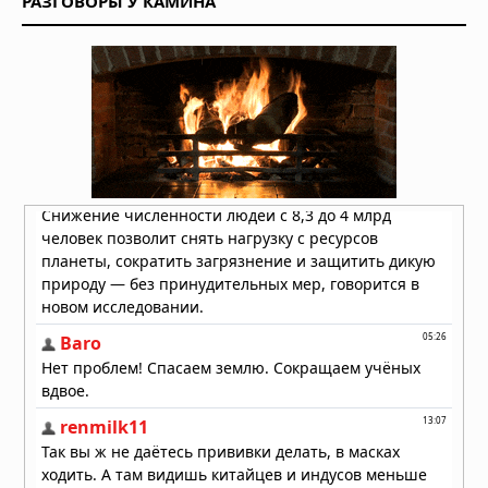
РАЗГОВОРЫ У КАМИНА
15 человек умерли после вскрытия
гробницы польского короля
Казимира IV в 1973 году
Вчера в 07:09
Кто на самом деле построил
загадочные каменные города
Восточной Африки: история,
которую колониальная археология
пыталась стереть
04.08.2026 в 11:37
Змеиная богиня Минойского Крита:
кто она на самом деле?
04.08.2026 в 09:57