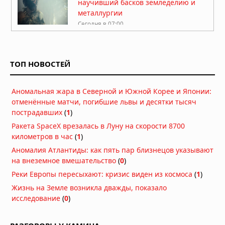
научивший басков земледелию и
металлургии
Сегодня в 07:00
Легенда хопи о людях-муравьях,
переживших апокалипсис
ТОП НОВОСТЕЙ
Сегодня в 06:30
Антарктида, инопланетяне и
Аномальная жара в Северной и Южной Корее и Японии:
звёздные врата: загадки ледяного
отменённые матчи, погибшие львы и десятки тысяч
континента
пострадавших
(
1
)
Вчера в 07:54
Ракета SpaceX врезалась в Луну на скорости 8700
Расшифрованный свиток рассказал
километров в час
(
1
)
о последних часах Платона
Аномалия Атлантиды: как пять пар близнецов указывают
Вчера в 07:15
на внеземное вмешательство
(
0
)
В Румынии нашли пещеру,
Реки Европы пересыхают: кризис виден из космоса
(
1
)
запечатанную 5,5 миллиона лет:
Жизнь на Земле возникла дважды, показало
внутри оказался живой мир, никогда
исследование
(
0
)
не видевший солнца
Вчера в 07:11