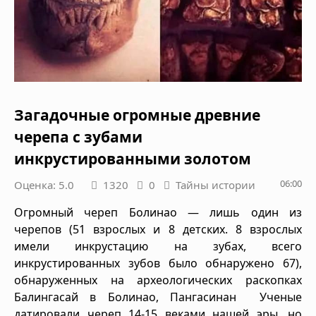
Загадочные огромные древние
черепа с зубами
инкрустированными золотом
06:00
Оценка: 5.0
1320
0
Тайны истории
Огромный череп Болинао — лишь один из
черепов (51 взрослых и 8 детских. 8 взрослых
имели инкрустацию на зубах, всего
инкрустированных зубов было обнаружено 67),
обнаруженных на археологических раскопках
Балингасай в Болинао, Пангасинан Ученые
датировали череп 14-15 веками нашей эры, но