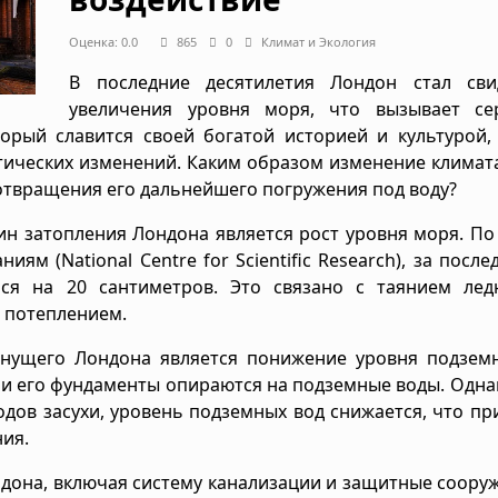
Оценка: 0.0
865
0
Климат и Экология
В последние десятилетия Лондон стал сви
увеличения уровня моря, что вызывает се
торый славится своей богатой историей и культурой,
атических изменений. Каким образом изменение климат
отвращения его дальнейшего погружения под воду?
чин затопления Лондона является рост уровня моря. П
м (National Centre for Scientific Research), за после
ся на 20 сантиметров. Это связано с таянием лед
 потеплением.
нущего Лондона является понижение уровня подземн
 и его фундаменты опираются на подземные воды. Однак
дов засухи, уровень подземных вод снижается, что пр
ия.
ндона, включая систему канализации и защитные соору