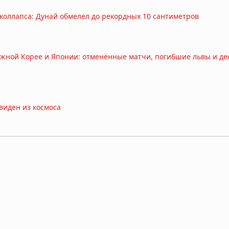
 коллапса: Дунай обмелел до рекордных 10 сантиметров
жной Корее и Японии: отменённые матчи, погибшие львы и де
виден из космоса
ь: что показал новый анализ
ы Европы: экстремальная засуха 2026 года