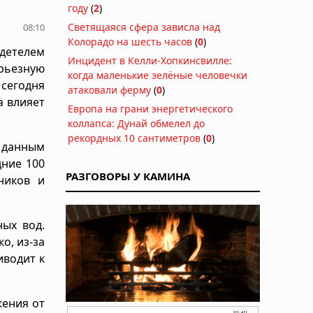
году
(
2
)
Светящаяся сфера зависла над
08:10
Колорадо на шесть часов
(
0
)
детелем
Инцидент в Келли-Хопкинсвилле:
рьезную
когда маленькие зелёные человечки
 сегодня
атаковали ферму
(
0
)
а влияет
Европа на грани энергетического
коллапса: Дунай обмелел до
рекордных 10 сантиметров
(
0
)
о данным
дние 100
РАЗГОВОРЫ У КАМИНА
ников и
ых вод.
о, из-за
иводит к
жения от