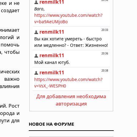
еке и не
 создает
ринимает
логий и
 помочь
а, чтобы
тических
у важно
влияния
Для добавления необходима
авторизация
ий. Рост
города и
пути для
НОВОЕ НА ФОРУМЕ