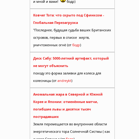
и мной и вами!
бодр)
Ковчег Тота: что скрыто под Сфинксом -
Глобальная Перезагрузка
"Последнее, будущая судьба ваших Британских
островов, первых в списке жертв,
уничтоженных огнё (от
бодр
)
Диск Сабу: 5000-летний артефакт, который
не могут объяснить
походу это форма заливки для колеса для
колесницы (от
andreykt
)
Аномальная жара в Северной и Южной
Корее и Японии: отменённые матчи,
погибшие львы и десятки тысяч
ожет
пострадавших
Земля перемещается во внутренние области
энергетического тора Солнечной Систмы ( как
и само Солнце с (от
бодр
)