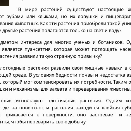
В мире растений существуют настоящие х
ют зубами или клыками, но их ловушки и пищевари
вания животных. Как эти растения приобрели такой ун
е другие растения полагаются только на свет и воду?
едметом интереса для многих ученых и ботаников. О
 является пуансеттия, которая может поглощать нас
растения развили такую странную привычку?
плотоядные растения развили свои хищные навыки в 
щей среде. В условиях бедности почвы и недостатка аз
, который мог компенсировать их потребности. Таким 
шки и механизмы для захвата и переваривания животны
торые используют плотоядные растения. Одним и
 где на поверхности растения находится клейкая суб
е прикасается к поверхности, оно застревает и н
нты, чтобы переварить свою добычу.