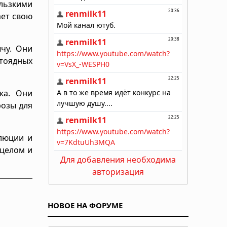
льзкими
ает свою
чу. Они
отоядных
ка. Они
розы для
люции и
 целом и
Для добавления необходима
авторизация
НОВОЕ НА ФОРУМЕ