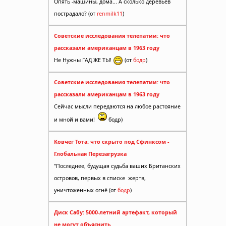
Опять -машины, дома... А сколько деревьев
пострадало? (от
renmilk11
)
Советские исследования телепатии: что
рассказали американцам в 1963 году
Не Нужны ГАД ЖЕ ТЫ!
(от
бодр
)
Советские исследования телепатии: что
рассказали американцам в 1963 году
Сейчас мысли передаются на любое растояние
и мной и вами!
бодр)
Ковчег Тота: что скрыто под Сфинксом -
Глобальная Перезагрузка
"Последнее, будущая судьба ваших Британских
островов, первых в списке жертв,
уничтоженных огнё (от
бодр
)
Диск Сабу: 5000-летний артефакт, который
не могут объяснить