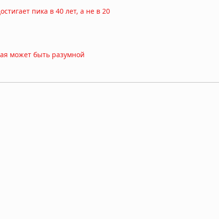
тигает пика в 40 лет, а не в 20
ная может быть разумной
развод родителей
ные выяснили, почему человеческий мозг сохраняется тысячи ле
 показало исследование