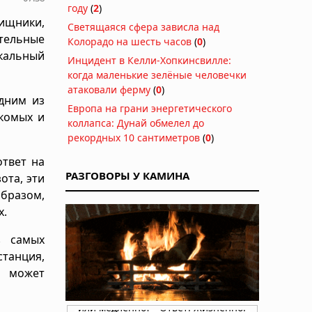
году
(
2
)
ищники,
Светящаяся сфера зависла над
тельные
Колорадо на шесть часов
(
0
)
икальный
Инцидент в Келли-Хопкинсвилле:
когда маленькие зелёные человечки
атаковали ферму
(
0
)
дним из
Европа на грани энергетического
екомых и
коллапса: Дунай обмелел до
рекордных 10 сантиметров
(
0
)
ответ на
РАЗГОВОРЫ У КАМИНА
ота, эти
образом,
х.
з самых
станция,
е может