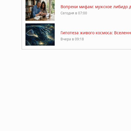
Вопреки мифам: мужское либидо дос
Сегодня в 07:00
Гипотеза живого космоса: Вселен
Вчера в 09:18
ДНК ребёнка может предсказать 
Вчера в 09:13
Мозг не всегда разлагается: учё
Вчера в 09:11
Жизнь на Земле возникла дважды,
Вчера в 09:06