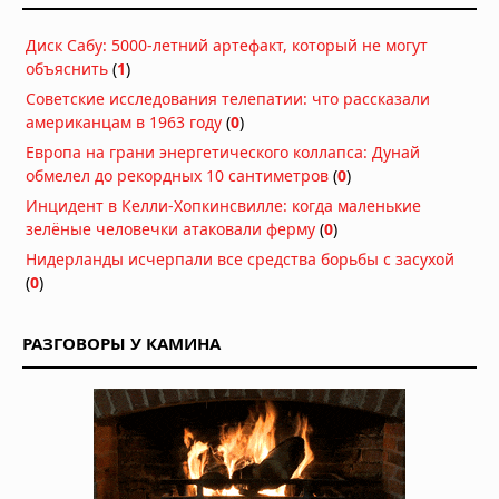
Аномалия Атлантиды: как пять пар
Диск Сабу: 5000-летний артефакт, который не могут
близнецов указывают на внеземное
объяснить
(
1
)
вмешательство
Вчера в 07:30
Советские исследования телепатии: что рассказали
американцам в 1963 году
Басаджаун: повелитель лесов,
(
0
)
научивший басков земледелию и
Европа на грани энергетического коллапса: Дунай
металлургии
обмелел до рекордных 10 сантиметров
(
0
)
Вчера в 07:00
Инцидент в Келли-Хопкинсвилле: когда маленькие
зелёные человечки атаковали ферму
(
0
)
Легенда хопи о людях-муравьях,
переживших апокалипсис
Нидерланды исчерпали все средства борьбы с засухой
(
0
)
Вчера в 06:30
Антарктида, инопланетяне и
РАЗГОВОРЫ У КАМИНА
звёздные врата: загадки ледяного
континента
05.08.2026 в 07:54
Расшифрованный свиток рассказал
о последних часах Платона
05.08.2026 в 07:15