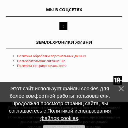
МЫ В СОЦСЕТЯХ
ЗЕМЛЯ.ХРОНИКИ ЖИЗНИ
Политика обработки персональных данных
Пользовательское соглашение
Политика конфиденциальности
Этот сайт использует файлы cookies для
более комфортной работы пользователя.
Продолжая просмотр страниц сайта, вы
Любое использование материалов допускается только при соблюдении
соглашаетесь с
Политикой использования
правил перепечатки и при наличии
гиперссылки
Новости, аналитика, прогнозы и другие материалы, представленные на
файлов cookies
.
данном сайте, не являются офертой или рекомендацией
Все права защищены © Земля. Хроники Жизни,