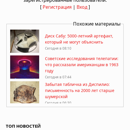
зарегистрированные пользователи.
[
Регистрация
|
Вход
]
Похожие материалы
Диск Сабу: 5000-летний артефакт,
который не могут объяснить
Сегодня в 08:10
Советские исследования телепатии:
что рассказали американцам в 1963
году
Сегодня в 07:44
Забытая табличка из Диспилио:
письменность на 2000 лет старше
шумерской
Сегодня в 06:30
Ангелы как представители
высокоразвитой цивилизации из
другого измерения
ТОП НОВОСТЕЙ
Вчера в 08:00