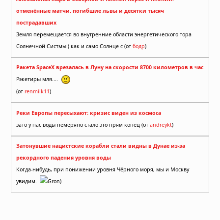
отменённые матчи, погибшие львы и десятки тысяч
пострадавших
Земля перемещается во внутренние области энергетического тора
Солнечной Систмы ( как и само Солнце с (от
бодр
)
Ракета SpaceX врезалась в Луну на скорости 8700 километров в час
Рэкетиры мля....
(от
renmilk11
)
Реки Европы пересыхают: кризис виден из космоса
зато у нас воды немеряно стало это прям копец (от
andreykt
)
Затонувшие нацистские корабли стали видны в Дунае из-за
рекордного падения уровня воды
Когда-нибудь, при понижении уровня Чёрного моря, мы и Москву
увидим.
Gron)