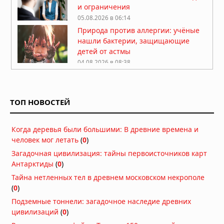
и ограничения
05.08.2026 в 06:14
Природа против аллергии: учёные
нашли бактерии, защищающие
детей от астмы
04.08.2026 в 08:38
Липофилинг половых губ: какие
эстетические задачи обсуждают на
консультации
ТОП НОВОСТЕЙ
04.08.2026 в 05:39
Какие природные компоненты
Когда деревья были большими: В древние времена и
помогают поддерживать активность
человек мог летать
(
0
)
03.08.2026 в 06:39
Загадочная цивилизация: тайны первоисточников карт
Антарктиды
(
0
)
Как перенести стоимость флешки
Тайна нетленных тел в древнем московском некрополе
КТ/МРТ на пациента и поднять чек?
(
0
)
03.08.2026 в 05:44
Подземные тоннели: загадочное наследие древних
Фермерский эффект: ученые нашли
цивилизаций
(
0
)
бактерии, защищающие детей от