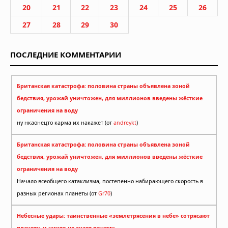
20
21
22
23
24
25
26
27
28
29
30
ПОСЛЕДНИЕ КОММЕНТАРИИ
Британская катастрофа: половина страны объявлена зоной
бедствия, урожай уничтожен, для миллионов введены жёсткие
ограничения на воду
ну нкаонецто карма их накажет (от
andreykt
)
Британская катастрофа: половина страны объявлена зоной
бедствия, урожай уничтожен, для миллионов введены жёсткие
ограничения на воду
Начало всеобщего катаклизма, постепенно набирающего скорость в
разных регионах планеты (от
Gr70
)
Небесные удары: таинственные «землетрясения в небе» сотрясают
планету, и никто не знает почему