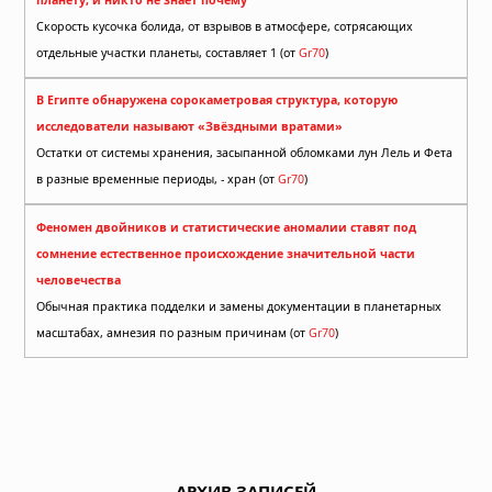
Скорость кусочка болида, от взрывов в атмосфере, сотрясающих
отдельные участки планеты, составляет 1 (от
Gr70
)
В Египте обнаружена сорокаметровая структура, которую
исследователи называют «Звёздными вратами»
Остатки от системы хранения, засыпанной обломками лун Лель и Фета
в разные временные периоды, - хран (от
Gr70
)
Феномен двойников и статистические аномалии ставят под
сомнение естественное происхождение значительной части
человечества
Обычная практика подделки и замены документации в планетарных
масштабах, амнезия по разным причинам (от
Gr70
)
АРХИВ ЗАПИСЕЙ