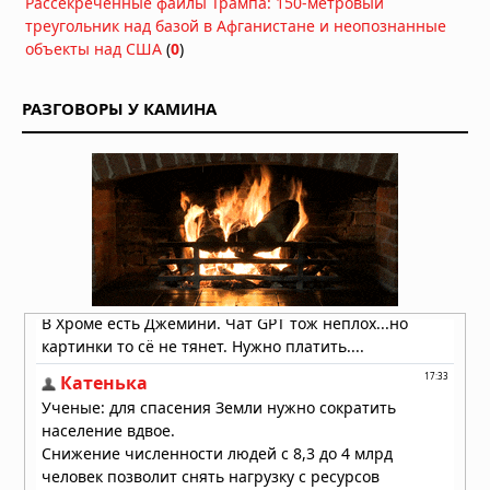
Рассекреченные файлы Трампа: 150-метровый
аллергии и астмы
треугольник над базой в Афганистане и неопознанные
02.08.2026 в 07:00
объекты над США
(
0
)
Стоматологи нашли простой способ
остановить кариес без сверления
РАЗГОВОРЫ У КАМИНА
30.07.2026 в 08:47
УЗИ поверхностных структур и
мягких тканей
29.07.2026 в 05:40
Пять чашек кофе в день улучшают
здоровье сердца
28.07.2026 в 10:23