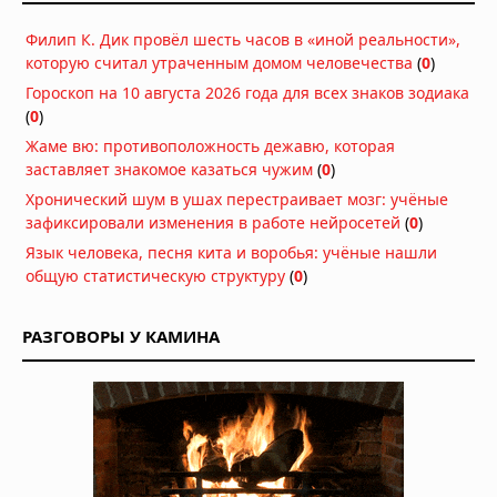
Какие природные компоненты
Филип К. Дик провёл шесть часов в «иной реальности»,
помогают поддерживать активность
которую считал утраченным домом человечества
(
0
)
03.08.2026 в 06:39
Гороскоп на 10 августа 2026 года для всех знаков зодиака
(
0
)
Как перенести стоимость флешки
Жаме вю: противоположность дежавю, которая
КТ/МРТ на пациента и поднять чек?
заставляет знакомое казаться чужим
(
0
)
03.08.2026 в 05:44
Хронический шум в ушах перестраивает мозг: учёные
Фермерский эффект: ученые нашли
зафиксировали изменения в работе нейросетей
(
0
)
бактерии, защищающие детей от
Язык человека, песня кита и воробья: учёные нашли
аллергии и астмы
общую статистическую структуру
(
0
)
02.08.2026 в 07:00
Стоматологи нашли простой способ
РАЗГОВОРЫ У КАМИНА
остановить кариес без сверления
30.07.2026 в 08:47
УЗИ поверхностных структур и
мягких тканей
29.07.2026 в 05:40