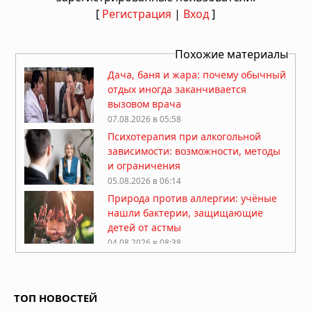
[
Регистрация
|
Вход
]
Похожие материалы
Дача, баня и жара: почему обычный
отдых иногда заканчивается
вызовом врача
07.08.2026 в 05:58
Психотерапия при алкогольной
зависимости: возможности, методы
и ограничения
05.08.2026 в 06:14
Природа против аллергии: учёные
нашли бактерии, защищающие
детей от астмы
04.08.2026 в 08:38
Липофилинг половых губ: какие
эстетические задачи обсуждают на
консультации
ТОП НОВОСТЕЙ
04.08.2026 в 05:39