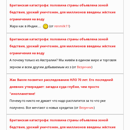
Британская катастрофа: половина страны объявлена зоной
бедствия, урожай уничтожен, для миллионов введены жёсткие
ограничения на воду
Жара как в Индии....
(от
renmilk11
)
Британская катастрофа: половина страны объявлена зоной
бедствия, урожай уничтожен, для миллионов введены жёсткие
ограничения на воду
А почему только из Австралии? Мы живём в едином мире и торговля
зерном и всем другим добываемым из з (от
Везунчик
)
Жак Валле посвятил расследованию НЛО 70 лет. Его последний
дневник утверждает: загадка куда глубже, чем просто
"инопланетяне!
Почему-то никто не думает что надо расплатится за то что уже
получено. Все мечтают о новых кредитах (от
Везунчик
)
Британская катастрофа: половина страны объявлена зоной
бедствия, урожай уничтожен, для миллионов введены жёсткие