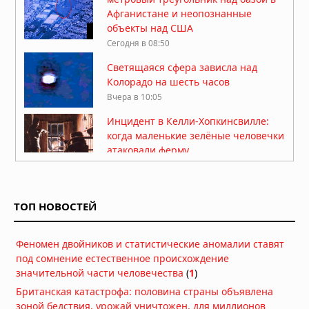
Афганистане и неопознанные
объекты над США
Сегодня в 08:50
Светящаяся сфера зависла над
Колорадо на шесть часов
Вчера в 10:05
Инцидент в Келли-Хопкинсвилле:
когда маленькие зелёные человечки
атаковали ферму
Вчера в 08:57
Инцидент Кэш-Ландрум:
облучённые светом НЛО
ТОП НОВОСТЕЙ
05.08.2026 в 07:02
Феномен двойников и статистические аномалии ставят
На Луне заметили более 20
под сомнение естественное происхождение
гигантских неопознанных объектов
значительной части человечества
(
1
)
05.08.2026 в 06:39
Британская катастрофа: половина страны объявлена
Диск над Гатвиком: пилот сообщил о
зоной бедствия, урожай уничтожен, для миллионов