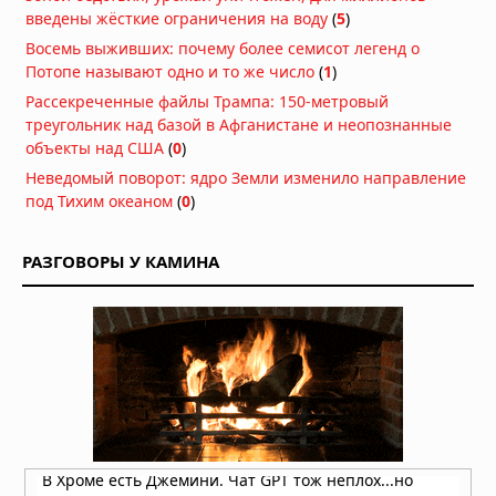
«летающей тарелке» на подходе к
введены жёсткие ограничения на воду
(
5
)
аэропорту
Восемь выживших: почему более семисот легенд о
03.08.2026 в 15:34
Потопе называют одно и то же число
(
1
)
Многомерная реальность: что
Рассекреченные файлы Трампа: 150-метровый
предложил Нил Деграсс Тайсон для
треугольник над базой в Афганистане и неопознанные
объяснения неопознанных явлений
объекты над США
(
0
)
02.08.2026 в 13:42
Неведомый поворот: ядро Земли изменило направление
Римский легионер из света:
под Тихим океаном
(
0
)
загадочная беременность
бразильской учительницы
РАЗГОВОРЫ У КАМИНА
02.08.2026 в 09:42
НЛО: Они здесь не потому, что
прилетают, а потому что никогда не
улетали — новая гипотеза физика
02.08.2026 в 09:28
Жак Валле посвятил расследованию
НЛО 70 лет. Его последний дневник
утверждает: загадка куда глубже,
чем просто "инопланетяне!
02.08.2026 в 08:42