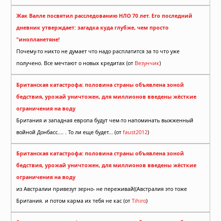
Жак Валле посвятил расследованию НЛО 70 лет. Его последний
дневник утверждает: загадка куда глубже, чем просто
"инопланетяне!
Почему-то никто не думает что надо расплатится за то что уже
получено. Все мечтают о новых кредитах (от
Везунчик
)
Британская катастрофа: половина страны объявлена зоной
бедствия, урожай уничтожен, для миллионов введены жёсткие
ограничения на воду
Британия и западная европа будут чем-то напоминать выжженный
войной Донбасс.... . То ли еще будет... (от
faust2012
)
Британская катастрофа: половина страны объявлена зоной
бедствия, урожай уничтожен, для миллионов введены жёсткие
ограничения на воду
из Австралии привезут зерно- не переживай((Австралия это тоже
Британия. и потом карма их тебя не кас (от
Tihiro
)