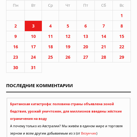
Пн
Вт
Ср
Чт
Пт
Сб
Вс
1
2
3
4
5
6
7
8
9
10
11
12
13
14
15
16
17
18
19
20
21
22
23
24
25
26
27
28
29
30
31
ПОСЛЕДНИЕ КОММЕНТАРИИ
Британская катастрофа: половина страны объявлена зоной
бедствия, урожай уничтожен, для миллионов введены жёсткие
ограничения на воду
А почему только из Австралии? Мы живём в едином мире и торговля
зерном и всем другим добываемым из з (от
Везунчик
)