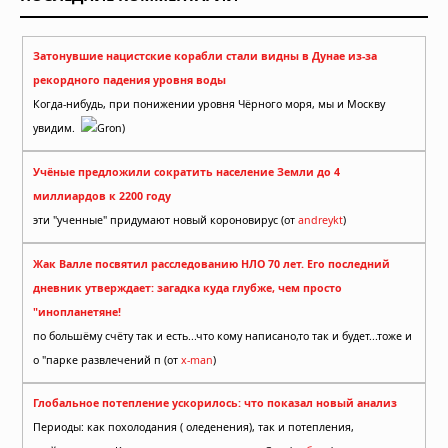
Затонувшие нацистские корабли стали видны в Дунае из-за
рекордного падения уровня воды
Когда-нибудь, при понижении уровня Чёрного моря, мы и Москву
увидим.
Gron)
Учёные предложили сократить население Земли до 4
миллиардов к 2200 году
эти "ученные" придумают новый короновирус (от
andreykt
)
Жак Валле посвятил расследованию НЛО 70 лет. Его последний
дневник утверждает: загадка куда глубже, чем просто
"инопланетяне!
по большёму счёту так и есть...что кому написано,то так и будет...тоже и
о "парке развлечений п (от
x-man
)
Глобальное потепление ускорилось: что показал новый анализ
Периоды: как похолодания ( оледенения), так и потепления,