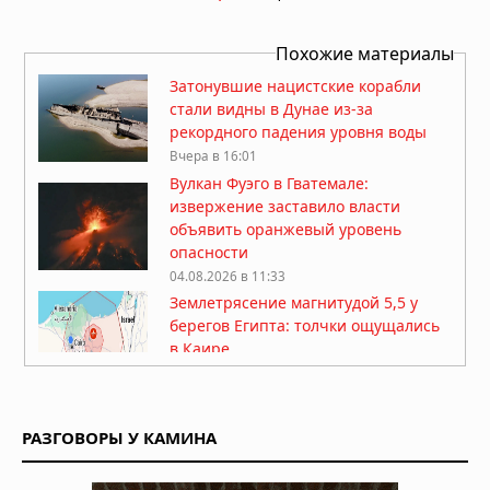
Похожие материалы
Затонувшие нацистские корабли
стали видны в Дунае из-за
рекордного падения уровня воды
Вчера в 16:01
Вулкан Фуэго в Гватемале:
извержение заставило власти
объявить оранжевый уровень
опасности
04.08.2026 в 11:33
Землетрясение магнитудой 5,5 у
берегов Египта: толчки ощущались
в Каире
03.08.2026 в 06:38
Супертайфун «Дельфин»: пятый
циклон максимальной мощности в
РАЗГОВОРЫ У КАМИНА
2026 году движется к побережью
Восточной Азии