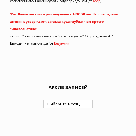
свойственному Каменноугольному периоду Зем (от
бодр
)
Жак Валле посвятил расследованию НЛО 70 лет. Его последний
дневник утверждает: загадка куда глубже, чем просто
"инопланетяне!
x- man ," что ты имеешь,чего бы не получил?" 1Коринфянам 4:7
Выходит нет смысла ,да (от
Везунчик
)
АРХИВ ЗАПИСЕЙ