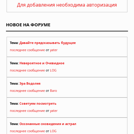
Для добавления необходима авторизация
ураганы: пять человек погибли,
тысячи людей не смогли добраться
до дома
НОВОЕ НА ФОРУМЕ
30.07.2026 в 12:02
Землетрясение в Японии: число
погибших достигло 13, спасатели
Тема:
Давайте предсказывать будущее
ищут выживших
последнее сообщение
от
yater
29.07.2026 в 13:51
Тема:
Невероятное и Очевидное
последнее сообщение
от
LOG
Тема:
Эра Водолея
последнее сообщение
от
Baro
Тема:
Советуем посмотреть
последнее сообщение
от
yater
Тема:
Осознанные сновидения и астрал
последнее сообщение
от
LOG