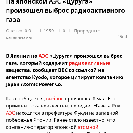
На японской АЭС «Цуруга»
произошел выброс радиоактивного
газа
Оценка: 0.0
1959
0
Природные
19:14
катаклизмы
В Японии на
АЭС
«Цуруга» произошел выброс
газа, который содержит
радиоактивные
вещества, сообщает BBC со ссылкой на
агентство Kyodo, которое цитирует компанию
Japan Atomic Power Co.
Как сообщается,
выброс
произошел 8 мая. Его
причины пока неизвестны, передает «Газета.Ru».
АЭС
находится в префектура Фукуи на западной
побережье Японии. Ранее стало известно, что
компания-оператор японской
атомной