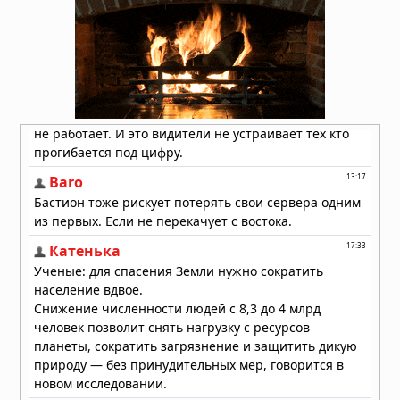
01.08.2026 в 15:17
Землетрясение в Италии: магнитуда
4,7 у Неаполя, повреждения и
отключения электроэнергии
01.08.2026 в 09:32
Подводный супервулкан Кикай
заполняется свежей магмой: новое
исследование раскрывает механизм
перезарядки гигантских кальдер
01.08.2026 в 08:30
Необычный торнадо ударил по
одному пригороду Чикаго дважды
31.07.2026 в 08:20
Лесные пожары объявлены
«угрозой национальной
безопасности» в Европе, пламя
распространилось на Грецию и
Великобританию
30.07.2026 в 13:57
Бразилию накрыли мощные