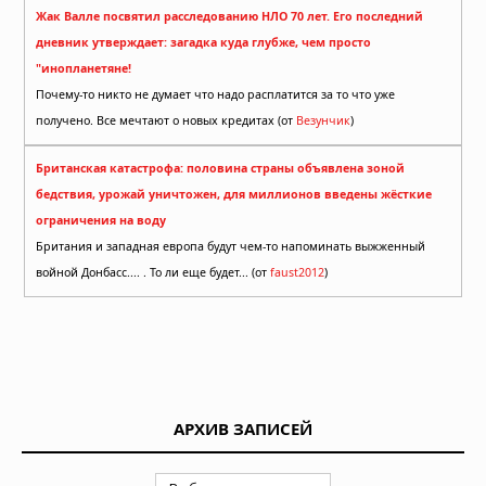
Жак Валле посвятил расследованию НЛО 70 лет. Его последний
дневник утверждает: загадка куда глубже, чем просто
"инопланетяне!
Почему-то никто не думает что надо расплатится за то что уже
получено. Все мечтают о новых кредитах (от
Везунчик
)
Британская катастрофа: половина страны объявлена зоной
бедствия, урожай уничтожен, для миллионов введены жёсткие
ограничения на воду
Британия и западная европа будут чем-то напоминать выжженный
войной Донбасс.... . То ли еще будет... (от
faust2012
)
АРХИВ ЗАПИСЕЙ