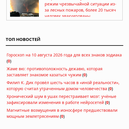
режим чрезвычайной ситуации из-
за лесных пожаров, более 20 тысяч
человек эвакуированы
Вчера в 09:24
Град размером с кулак обрушился на
Польшу: разрушенные дома и
ТОП НОВОСТЕЙ
разбитые машины
07.08.2026 в 15:34
Гороскоп на 10 августа 2026 года для всех знаков зодиака
Тайфун «Дельфин» приближается к
(
0
)
Японии: эвакуация и отмена 500
рейсов
Жаме вю: противоположность дежавю, которая
07.08.2026 в 12:31
заставляет знакомое казаться чужим
(
0
)
Филип К. Дик провёл шесть часов в «иной реальности»,
Нидерланды исчерпали все
которую считал утраченным домом человечества
(
0
)
средства борьбы с засухой
Хронический шум в ушах перестраивает мозг: учёные
07.08.2026 в 09:06
зафиксировали изменения в работе нейросетей
(
0
)
Затонувшие нацистские корабли
Магнитные возмущения в ионосфере предшествовали
стали видны в Дунае из-за
мощным землетрясениям
(
0
)
рекордного падения уровня воды
05.08.2026 в 16:01