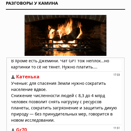
РАЗГОВОРЫ У КАМИНА
Вулкан Фуэго в Гватемале:
извержение заставило власти
объявить оранжевый уровень
опасности
04.08.2026 в 11:33
Землетрясение магнитудой 5,5 у
берегов Египта: толчки ощущались
в Каире
03.08.2026 в 06:38
Супертайфун «Дельфин»: пятый
циклон максимальной мощности в
2026 году движется к побережью
Восточной Азии
01.08.2026 в 15:17