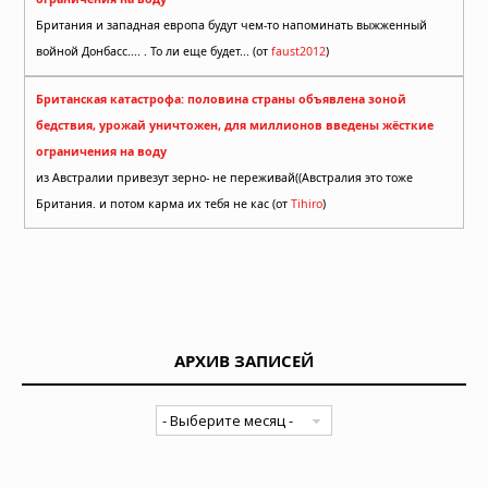
Британия и западная европа будут чем-то напоминать выжженный
войной Донбасс.... . То ли еще будет... (от
faust2012
)
Британская катастрофа: половина страны объявлена зоной
бедствия, урожай уничтожен, для миллионов введены жёсткие
ограничения на воду
из Австралии привезут зерно- не переживай((Австралия это тоже
Британия. и потом карма их тебя не кас (от
Tihiro
)
АРХИВ ЗАПИСЕЙ