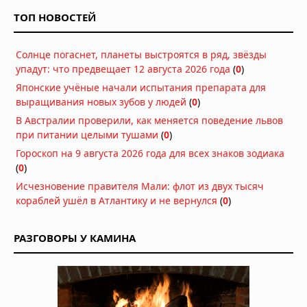
Японии: эвакуация и отмена 500
ТОП НОВОСТЕЙ
рейсов
07.08.2026 в 12:31
Солнце погаснет, планеты выстроятся в ряд, звёзды
Нидерланды исчерпали все
упадут: что предвещает 12 августа 2026 года
(
0
)
средства борьбы с засухой
Японские учёные начали испытания препарата для
07.08.2026 в 09:06
выращивания новых зубов у людей
(
0
)
Затонувшие нацистские корабли
В Австралии проверили, как меняется поведение львов
стали видны в Дунае из-за
при питании целыми тушами
(
0
)
рекордного падения уровня воды
Гороскоп на 9 августа 2026 года для всех знаков зодиака
05.08.2026 в 16:01
(
0
)
Вулкан Фуэго в Гватемале:
Исчезновение правителя Мали: флот из двух тысяч
извержение заставило власти
кораблей ушёл в Атлантику и не вернулся
(
0
)
объявить оранжевый уровень
опасности
04.08.2026 в 11:33
РАЗГОВОРЫ У КАМИНА
Землетрясение магнитудой 5,5 у
берегов Египта: толчки ощущались
в Каире
03.08.2026 в 06:38