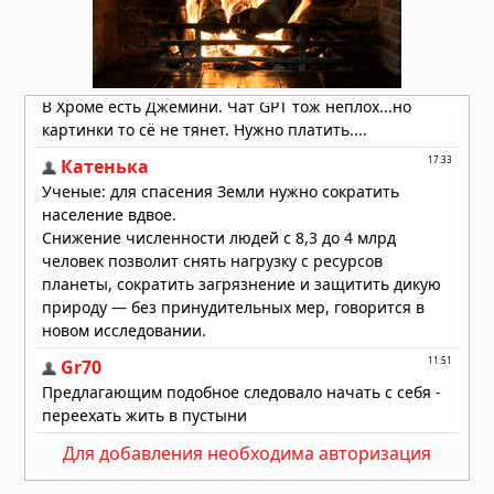
Супертайфун «Дельфин»: пятый
циклон максимальной мощности в
2026 году движется к побережью
Восточной Азии
01.08.2026 в 15:17
Землетрясение в Италии: магнитуда
4,7 у Неаполя, повреждения и
отключения электроэнергии
01.08.2026 в 09:32
Для добавления необходима авторизация