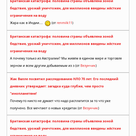
Британская катастрофа: половина страны объявлена зоной
бедствия, урожай уничтожен, для миллионов введены жёсткие
ограничения на воду
Жара как в Индии....
(от
renmilk11
)
Британская катастрофа: половина страны объявлена зоной
бедствия, урожай уничтожен, для миллионов введены жёсткие
ограничения на воду
А почему только из Австралии? Мы живём в едином мире и торговля
зерном и всем другим добываемым из з (от
Везунчик
)
Жак Валле посвятил расследованию НЛО 70 лет. Его последний
дневник утверждает: загадка куда глубже, чем просто
"инопланетяне!
Почему-то никто не думает что надо расплатится за то что уже
получено. Все мечтают о новых кредитах (от
Везунчик
)
Британская катастрофа: половина страны объявлена зоной
бедствия, урожай уничтожен, для миллионов введены жёсткие
ограничения на воду