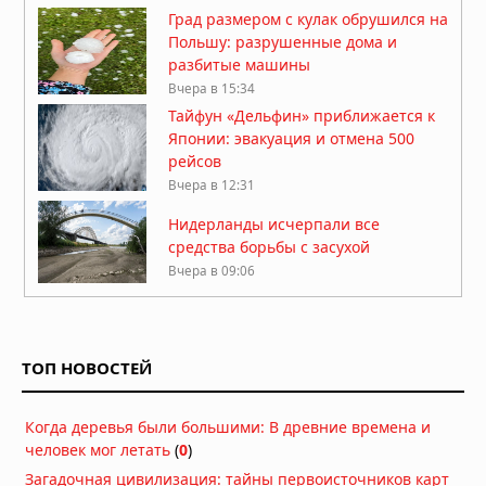
Град размером с кулак обрушился на
Польшу: разрушенные дома и
разбитые машины
Вчера в 15:34
Тайфун «Дельфин» приближается к
Японии: эвакуация и отмена 500
рейсов
Вчера в 12:31
Нидерланды исчерпали все
средства борьбы с засухой
Вчера в 09:06
Затонувшие нацистские корабли
стали видны в Дунае из-за
рекордного падения уровня воды
ТОП НОВОСТЕЙ
05.08.2026 в 16:01
Вулкан Фуэго в Гватемале:
Когда деревья были большими: В древние времена и
извержение заставило власти
человек мог летать
(
0
)
объявить оранжевый уровень
опасности
Загадочная цивилизация: тайны первоисточников карт