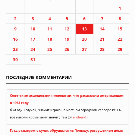
1
2
3
4
5
6
7
8
9
10
11
12
13
14
15
16
17
18
19
20
21
22
23
24
25
26
27
28
29
30
31
ПОСЛЕДНИЕ КОММЕНТАРИИ
Советские исследования телепатии: что рассказали американцам
в 1963 году
был один случай, значит играю на местном городском сервере кс 1.6,
все умерли кроме меня значит, там (от
andreykt
)
Град размером с кулак обрушился на Польшу: разрушенные дома