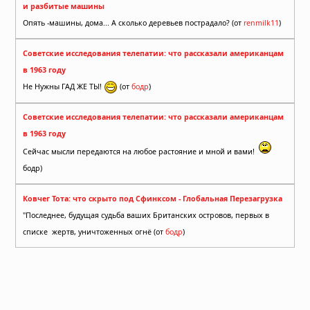
и разбитые машины
Опять -машины, дома... А сколько деревьев пострадало? (от
renmilk11
)
Советские исследования телепатии: что рассказали американцам
в 1963 году
Не Нужны ГАД ЖЕ ТЫ!
(от
бодр
)
Советские исследования телепатии: что рассказали американцам
в 1963 году
Сейчас мысли передаются на любое растояние и мной и вами!
бодр)
Ковчег Тота: что скрыто под Сфинксом - Глобальная Перезагрузка
"Последнее, будущая судьба ваших Британских островов, первых в
списке жертв, уничтоженных огнё (от
бодр
)