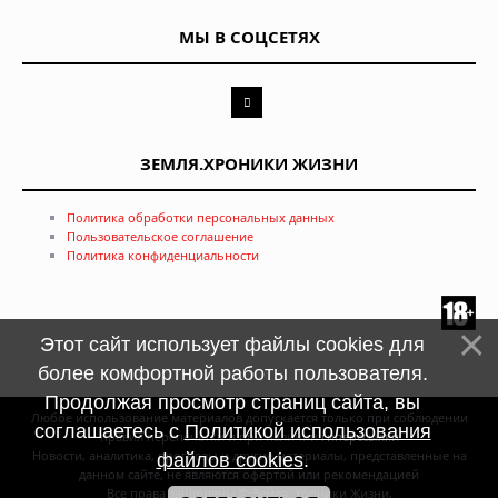
МЫ В СОЦСЕТЯХ
ЗЕМЛЯ.ХРОНИКИ ЖИЗНИ
Политика обработки персональных данных
Пользовательское соглашение
Политика конфиденциальности
Этот сайт использует файлы cookies для
более комфортной работы пользователя.
Продолжая просмотр страниц сайта, вы
Любое использование материалов допускается только при соблюдении
соглашаетесь с
Политикой использования
правил перепечатки и при наличии
гиперссылки
Новости, аналитика, прогнозы и другие материалы, представленные на
файлов cookies
.
данном сайте, не являются офертой или рекомендацией
Все права защищены © Земля. Хроники Жизни,