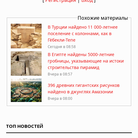
Похожие материалы
В Турции найдено 11 000-летнее
поселение с колоннами, как в
Гёбекли-Тепе
Сегодня в 08:58
В Египте найдены 5000-летние
гробницы, указывающие на истоки
строительства пирамид
Вчера в 08:57
396 древних гигантских рисунков
найдено в джунглях Амазонии
Вчера в 08:00
Гробница китайского императора,
правившего 27 дней: 2 миллиона
монет и килограммы золота
ТОП НОВОСТЕЙ
Вчера в 06:57
В Аргентине обнаружено «идеально