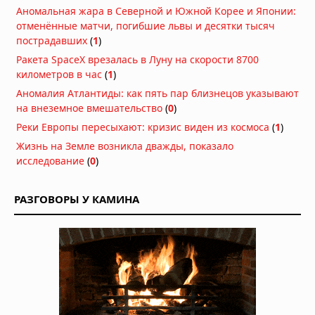
Аномальная жара в Северной и Южной Корее и Японии:
сохранившееся» яйцо динозавра
отменённые матчи, погибшие львы и десятки тысяч
возрастом 70 миллионов лет
пострадавших
(
1
)
Вчера в 06:49
Ракета SpaceX врезалась в Луну на скорости 8700
Погребённые гиганты Бретани:
километров в час
(
1
сканирование земли выявило
)
скрытые каменные фигуры внутри
Аномалия Атлантиды: как пять пар близнецов указывают
6000-летних курганов
на внеземное вмешательство
(
0
)
04.08.2026 в 08:49
Реки Европы пересыхают: кризис виден из космоса
(
1
)
Миниатюрные шедевры: 40-
Жизнь на Земле возникла дважды, показало
тысячелетние фигурки птиц
исследование
(
0
)
размером с ноготь
04.08.2026 в 08:30
РАЗГОВОРЫ У КАМИНА
Двухуровневая "гробница гигантов"
обнаружена в Сардинии
04.08.2026 в 08:27
Следы гигантов: 1,4-
миллионнолетние следы
раскрывают гигантского
родственника человека