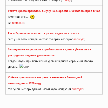
Солнечной Систмы ( как и само Солнце с (от
бодр
)
Ракета SpaceX врезалась в Луну на скорости 8700 километров в час
Рэкетиры мля....
(от
renmilk11
)
Реки Европы пересыхают: кризис виден из космоса
зато у нас воды немеряно стало это прям копец (от
andreykt
)
Затонувшие нацистские корабли стали видны в Дунае из-за
рекордного падения уровня воды
Когда-нибудь, при понижении уровня Чёрного моря, мы и Москву
увидим.
Gron)
Учёные предложили сократить население Земли до 4
миллиардов к 2200 году
эти "ученные" придумают новый короновирус (от
andreykt
)