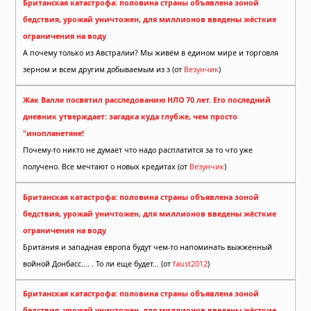
Британская катастрофа: половина страны объявлена зоной
бедствия, урожай уничтожен, для миллионов введены жёсткие
ограничения на воду
А почему только из Австралии? Мы живём в едином мире и торговля
зерном и всем другим добываемым из з (от
Везунчик
)
Жак Валле посвятил расследованию НЛО 70 лет. Его последний
дневник утверждает: загадка куда глубже, чем просто
"инопланетяне!
Почему-то никто не думает что надо расплатится за то что уже
получено. Все мечтают о новых кредитах (от
Везунчик
)
Британская катастрофа: половина страны объявлена зоной
бедствия, урожай уничтожен, для миллионов введены жёсткие
ограничения на воду
Британия и западная европа будут чем-то напоминать выжженный
войной Донбасс.... . То ли еще будет... (от
faust2012
)
Британская катастрофа: половина страны объявлена зоной
бедствия, урожай уничтожен, для миллионов введены жёсткие