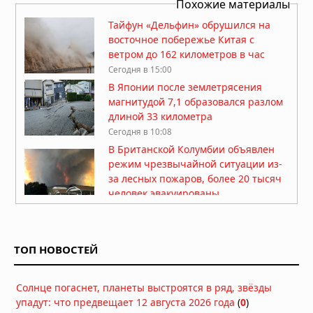
Похожие материалы
Тайфун «Дельфин» обрушился на
восточное побережье Китая с
ветром до 162 километров в час
Сегодня в 15:00
В Японии после землетрясения
магнитудой 7,1 образовался разлом
длиной 33 километра
Сегодня в 10:08
В Британской Колумбии объявлен
режим чрезвычайной ситуации из-
за лесных пожаров, более 20 тысяч
человек эвакуированы
Сегодня в 09:24
Град размером с кулак обрушился на
Польшу: разрушенные дома и
ТОП НОВОСТЕЙ
разбитые машины
07.08.2026 в 15:34
Солнце погаснет, планеты выстроятся в ряд, звёзды
Тайфун «Дельфин» приближается к
упадут: что предвещает 12 августа 2026 года
Японии: эвакуация и отмена 500
(
0
)