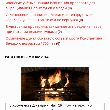
рейсов
Японские учёные начали испытания препарата для
07.08.2026 в 12:31
выращивания новых зубов у людей
(
0
)
Исчезновение правителя Мали: флот из двух тысяч
Нидерланды исчерпали все
кораблей ушёл в Атлантику и не вернулся
(
0
)
средства борьбы с засухой
В Австралии проверили, как меняется поведение львов
07.08.2026 в 09:06
при питании целыми тушами
(
0
)
Затонувшие нацистские корабли
Обмеление Дуная обнажило остатки моста Константина
стали видны в Дунае из-за
Великого возрастом 1700 лет
(
0
)
рекордного падения уровня воды
05.08.2026 в 16:01
РАЗГОВОРЫ У КАМИНА
Вулкан Фуэго в Гватемале:
извержение заставило власти
объявить оранжевый уровень
опасности
04.08.2026 в 11:33
Землетрясение магнитудой 5,5 у
берегов Египта: толчки ощущались
в Каире
03.08.2026 в 06:38
Супертайфун «Дельфин»: пятый