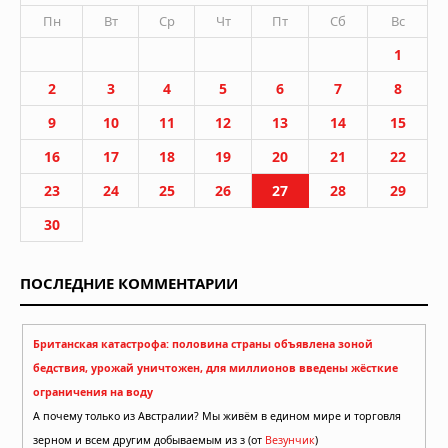
Пн
Вт
Ср
Чт
Пт
Сб
Вс
1
2
3
4
5
6
7
8
9
10
11
12
13
14
15
16
17
18
19
20
21
22
23
24
25
26
27
28
29
30
ПОСЛЕДНИЕ КОММЕНТАРИИ
Британская катастрофа: половина страны объявлена зоной
бедствия, урожай уничтожен, для миллионов введены жёсткие
ограничения на воду
А почему только из Австралии? Мы живём в едином мире и торговля
зерном и всем другим добываемым из з (от
Везунчик
)