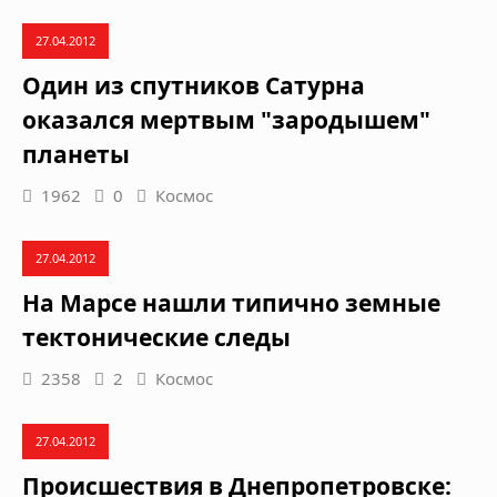
27.04.2012
Один из спутников Сатурна
оказался мертвым "зародышем"
планеты
1962
0
Космос
27.04.2012
На Марсе нашли типично земные
тектонические следы
2358
2
Космос
27.04.2012
Происшествия в Днепропетровске: