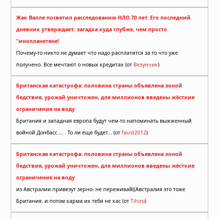
Жак Валле посвятил расследованию НЛО 70 лет. Его последний
дневник утверждает: загадка куда глубже, чем просто
"инопланетяне!
Почему-то никто не думает что надо расплатится за то что уже
получено. Все мечтают о новых кредитах (от
Везунчик
)
Британская катастрофа: половина страны объявлена зоной
бедствия, урожай уничтожен, для миллионов введены жёсткие
ограничения на воду
Британия и западная европа будут чем-то напоминать выжженный
войной Донбасс.... . То ли еще будет... (от
faust2012
)
Британская катастрофа: половина страны объявлена зоной
бедствия, урожай уничтожен, для миллионов введены жёсткие
ограничения на воду
из Австралии привезут зерно- не переживай((Австралия это тоже
Британия. и потом карма их тебя не кас (от
Tihiro
)