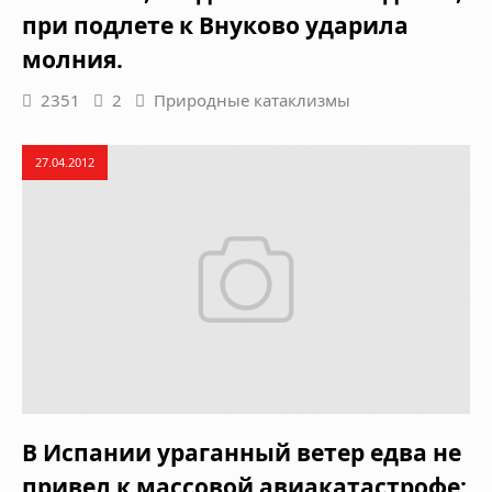
при подлете к Внуково ударила
молния.
2351
2
Природные катаклизмы
27.04.2012
В Испании ураганный ветер едва не
привел к массовой авиакатастрофе: