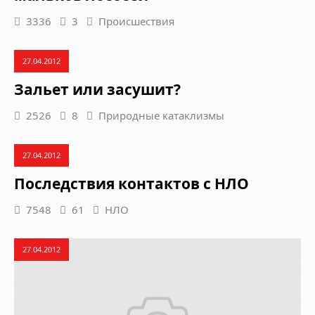
3336
3
Происшествия
27.04.2012
Зальет или засушит?
2526
8
Природные катаклизмы
27.04.2012
Последствия контактов с НЛО
7548
61
НЛО
27.04.2012