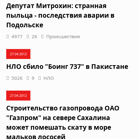
Депутат Митрохин: странная
пыльца - последствия аварии в
Подольске
4977
26
Происшествия
27.04.2012
НЛО сбило "Боинг 737" в Пакистане
5026
9
НЛО
27.04.2012
Строительство газопровода ОАО
"Газпром" на севере Сахалина
может помешать скату в море
мальков лососей