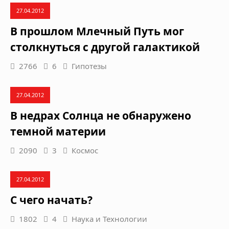
27.04.2012
В прошлом Млечный Путь мог
столкнуться с другой галактикой
2766
6
Гипотезы
27.04.2012
В недрах Солнца не обнаружено
темной материи
2090
3
Космос
27.04.2012
С чего начать?
1802
4
Наука и Технологии