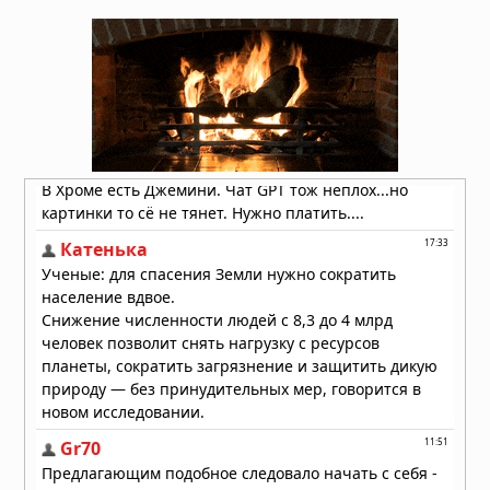
рекордного падения уровня воды
05.08.2026 в 16:01
Вулкан Фуэго в Гватемале:
извержение заставило власти
объявить оранжевый уровень
опасности
04.08.2026 в 11:33
Землетрясение магнитудой 5,5 у
берегов Египта: толчки ощущались
в Каире
03.08.2026 в 06:38