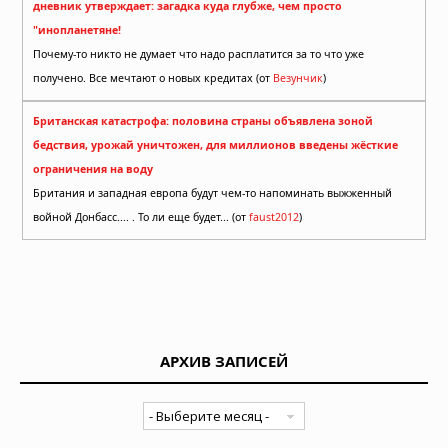
дневник утверждает: загадка куда глубже, чем просто
"инопланетяне!
Почему-то никто не думает что надо расплатится за то что уже
получено. Все мечтают о новых кредитах (от
Везунчик
)
Британская катастрофа: половина страны объявлена зоной
бедствия, урожай уничтожен, для миллионов введены жёсткие
ограничения на воду
Британия и западная европа будут чем-то напоминать выжженный
войной Донбасс.... . То ли еще будет... (от
faust2012
)
АРХИВ ЗАПИСЕЙ