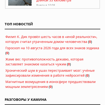
длиной 33 километра
Вчера в 10:08
В Британской Колумбии объявлен
режим чрезвычайной ситуации из-
за лесных пожаров, более 20 тысяч
ТОП НОВОСТЕЙ
человек эвакуированы
Вчера в 09:24
Филип К. Дик провёл шесть часов в «иной реальности»,
Град размером с кулак обрушился на
которую считал утраченным домом человечества
Польшу: разрушенные дома и
(
0
)
разбитые машины
Гороскоп на 10 августа 2026 года для всех знаков зодиака
07.08.2026 в 15:34
(
0
)
Тайфун «Дельфин» приближается к
Жаме вю: противоположность дежавю, которая
Японии: эвакуация и отмена 500
заставляет знакомое казаться чужим
(
0
)
рейсов
Хронический шум в ушах перестраивает мозг: учёные
07.08.2026 в 12:31
зафиксировали изменения в работе нейросетей
(
0
)
Нидерланды исчерпали все
Магнитные возмущения в ионосфере предшествовали
средства борьбы с засухой
мощным землетрясениям
(
0
)
07.08.2026 в 09:06
РАЗГОВОРЫ У КАМИНА
Затонувшие нацистские корабли
стали видны в Дунае из-за