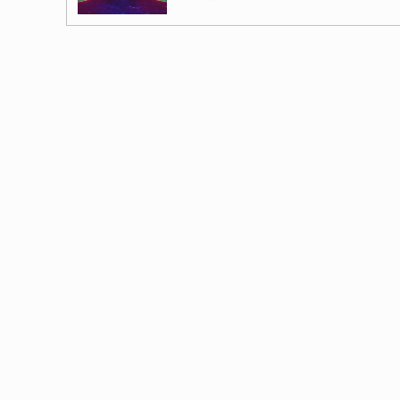
Забытая табличка из Диспилио: п
Сегодня в 06:30
Ангелы как представители высоко
Вчера в 08:00
Аномалия Атлантиды: как пять па
Вчера в 07:30
Басаджаун: повелитель лесов, на
Вчера в 07:00
Легенда хопи о людях-муравьях,
Вчера в 06:30