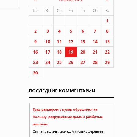
Пн
Вт
Ср
Чт
Пт
Сб
Вс
1
2
3
4
5
6
7
8
9
10
11
12
13
14
15
16
17
18
19
20
21
22
23
24
25
26
27
28
29
30
ПОСЛЕДНИЕ КОММЕНТАРИИ
Град размером с кулак обрушился на
Польшу: разрушенные дома и разбитые
машины
Опять -машины, дома... А сколько деревьев