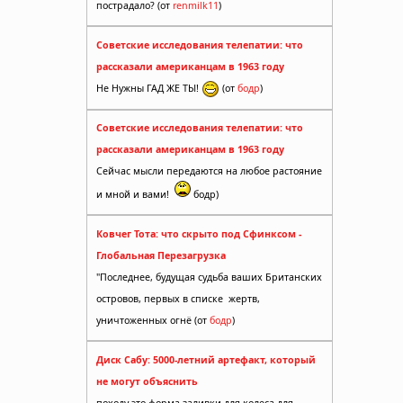
пострадало? (от
renmilk11
)
Советские исследования телепатии: что
рассказали американцам в 1963 году
Не Нужны ГАД ЖЕ ТЫ!
(от
бодр
)
Советские исследования телепатии: что
рассказали американцам в 1963 году
Сейчас мысли передаются на любое растояние
и мной и вами!
бодр)
Ковчег Тота: что скрыто под Сфинксом -
Глобальная Перезагрузка
"Последнее, будущая судьба ваших Британских
островов, первых в списке жертв,
уничтоженных огнё (от
бодр
)
Диск Сабу: 5000-летний артефакт, который
не могут объяснить
походу это форма заливки для колеса для