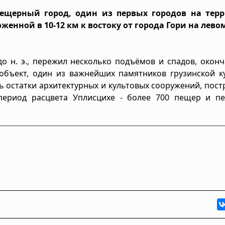
пещерный город, один из первых городов на тер
женной в 10-12 км к востоку от города Гори на лево
до н. э., пережил несколько подъёмов и спадов, окон
 объект, один из важнейших памятников грузинской к
сь остатки архитектурных и культовых сооружений, пос
 период расцвета Уплисцихе - более 700 пещер и п