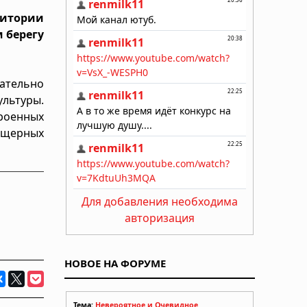
ритории
м берегу
чательно
ультуры.
троенных
ещерных
Для добавления необходима
авторизация
НОВОЕ НА ФОРУМЕ
Тема:
Невероятное и Очевидное