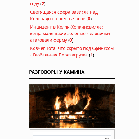
году
(
2
)
Светящаяся сфера зависла над
Колорадо на шесть часов
(
0
)
Инцидент в Келли-Хопкинсвилле:
когда маленькие зелёные человечки
атаковали ферму
(
0
)
Ковчег Тота: что скрыто под Сфинксом
- Глобальная Перезагрузка
(
1
)
РАЗГОВОРЫ У КАМИНА