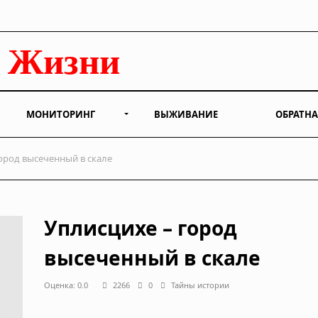
МОНИТОРИНГ
ВЫЖИВАНИЕ
ОБРАТНА
ород высеченный в скале
Уплисцихе – город
высеченный в скале
Оценка: 0.0
2266
0
Тайны истории