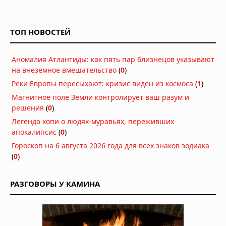
03.08.2026 в 06:38
Супертайфун «Дельфин»: пятый
циклон максимальной мощности в
ТОП НОВОСТЕЙ
2026 году движется к побережью
Восточной Азии
01.08.2026 в 15:17
Аномалия Атлантиды: как пять пар близнецов указывают
Землетрясение в Италии: магнитуда
на внеземное вмешательство
(
0
)
4,7 у Неаполя, повреждения и
Реки Европы пересыхают: кризис виден из космоса
(
1
)
отключения электроэнергии
Магнитное поле Земли контролирует ваш разум и
01.08.2026 в 09:32
решения
(
0
)
Подводный супервулкан Кикай
Легенда хопи о людях-муравьях, переживших
заполняется свежей магмой: новое
апокалипсис
(
0
)
исследование раскрывает механизм
Гороскоп на 6 августа 2026 года для всех знаков зодиака
перезарядки гигантских кальдер
(
0
)
01.08.2026 в 08:30
Необычный торнадо ударил по
РАЗГОВОРЫ У КАМИНА
одному пригороду Чикаго дважды
31.07.2026 в 08:20
Лесные пожары объявлены
«угрозой национальной