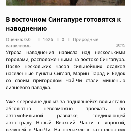
В восточном Сингапуре готовятся к
наводнению
Оценка: 0.0
1626
0
Природные
20:15
катаклизмы
Угроза наводнения нависла над несколькими
городами, расположенными на востоке Сингапура.
После нескольких часов сильнейших осадков
населенные пункты Сиглап, Марин-Парад и Бедок
со своим пригородом Чай-Чи стали мишенью
ливневого паводка.
Уже к середине дня из-за поднявшейся воды стало
абсолютно невозможно проехать по
автомобильной развязке, соединяющей
автостраду Новый Верхний Чанги с дорогой,
ведущей в Чан-Чи. На подъезде к затопленному