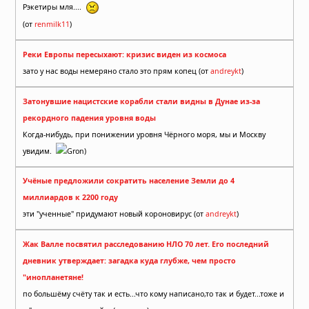
Рэкетиры мля....
(от
renmilk11
)
Реки Европы пересыхают: кризис виден из космоса
зато у нас воды немеряно стало это прям копец (от
andreykt
)
Затонувшие нацистские корабли стали видны в Дунае из-за
рекордного падения уровня воды
Когда-нибудь, при понижении уровня Чёрного моря, мы и Москву
увидим.
Gron)
Учёные предложили сократить население Земли до 4
миллиардов к 2200 году
эти "ученные" придумают новый короновирус (от
andreykt
)
Жак Валле посвятил расследованию НЛО 70 лет. Его последний
дневник утверждает: загадка куда глубже, чем просто
"инопланетяне!
по большёму счёту так и есть...что кому написано,то так и будет...тоже и