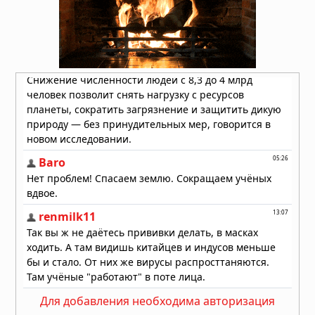
безопасности» в Европе, пламя
распространилось на Грецию и
Великобританию
30.07.2026 в 13:57
Бразилию накрыли мощные
ураганы: пять человек погибли,
тысячи людей не смогли добраться
до дома
30.07.2026 в 12:02
Землетрясение в Японии: число
погибших достигло 13, спасатели
ищут выживших
29.07.2026 в 13:51
Для добавления необходима авторизация