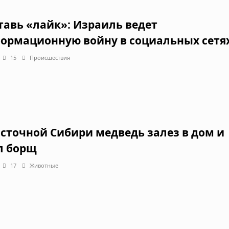
тавь «лайк»: Израиль ведет
ормационную войну в социальных сетя
15
Происшествия
осточной Сибири медведь залез в дом и
л борщ
17
Животные