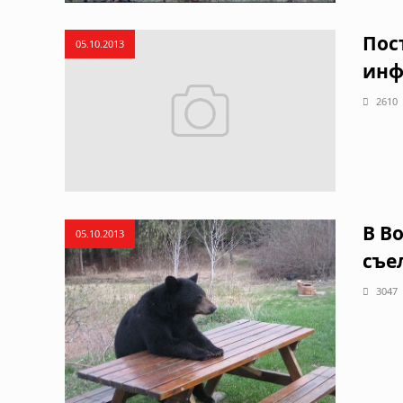
Пос
05.10.2013
инф
2610
В В
05.10.2013
съе
3047