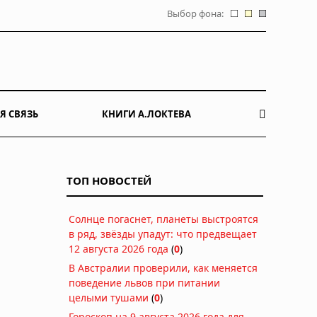
Выбор фона:
Я СВЯЗЬ
КНИГИ А.ЛОКТЕВА
ТОП НОВОСТЕЙ
Солнце погаснет, планеты выстроятся
в ряд, звёзды упадут: что предвещает
12 августа 2026 года
(
0
)
В Австралии проверили, как меняется
поведение львов при питании
целыми тушами
(
0
)
Гороскоп на 9 августа 2026 года для