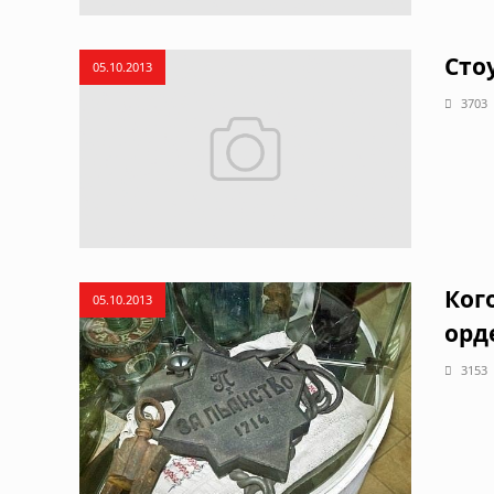
Сто
05.10.2013
3703
Ког
05.10.2013
орд
3153