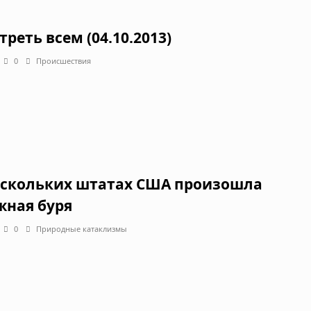
реть всем (04.10.2013)
0
Происшествия
ескольких штатах США произошла
жная буря
0
Природные катаклизмы