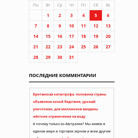
Пн
Вт
Ср
Чт
Пт
Сб
Вс
1
2
3
4
5
6
7
8
9
10
11
12
13
14
15
16
17
18
19
20
21
22
23
24
25
26
27
28
29
30
31
ПОСЛЕДНИЕ КОММЕНТАРИИ
Британская катастрофа: половина страны
объявлена зоной бедствия, урожай
уничтожен, для миллионов введены
жёсткие ограничения на воду
А почему только из Австралии? Мы живём в
едином мире и торговля зерном и всем другим