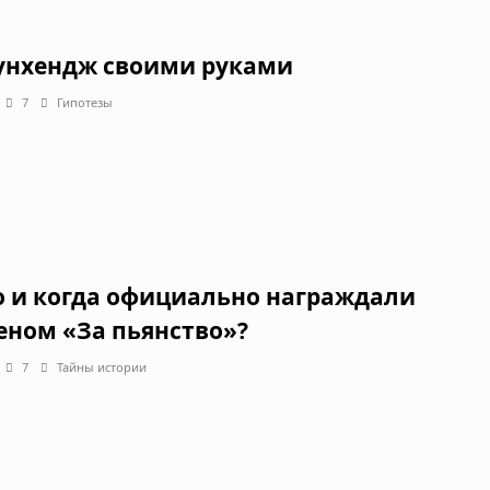
унхендж своими руками
7
Гипотезы
о и когда официально награждали
еном «За пьянство»?
7
Тайны истории