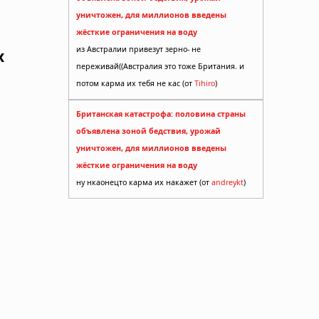
уничтожен, для миллионов введены
жёсткие ограничения на воду
из Австралии привезут зерно- не
х
переживай((Австралия это тоже Британия. и
потом карма их тебя не кас (от
Tihiro
)
Британская катастрофа: половина страны
объявлена зоной бедствия, урожай
уничтожен, для миллионов введены
жёсткие ограничения на воду
ну нкаонецто карма их накажет (от
andreykt
)