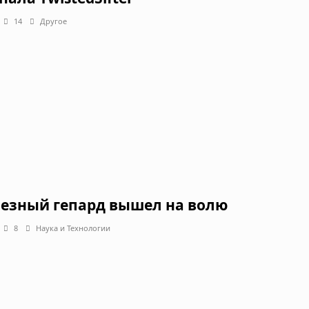
14
Другое
езный гепард вышел на волю
8
Наука и Технологии