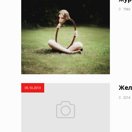
7582
Жел
05.10.2013
2214