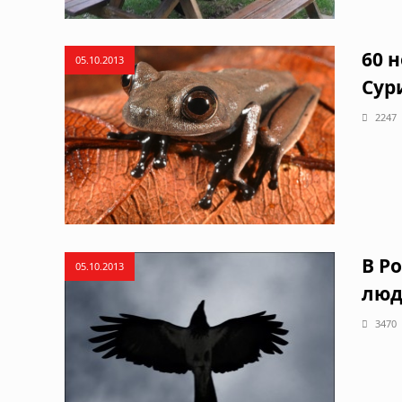
60 
05.10.2013
Сур
2247
В Р
05.10.2013
люд
3470