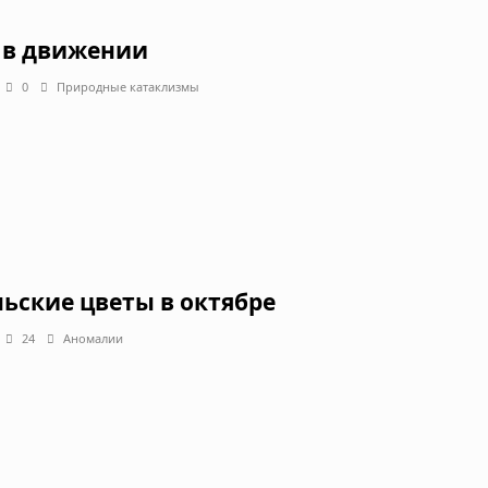
 в движении
0
Природные катаклизмы
ьские цветы в октябре
24
Аномалии