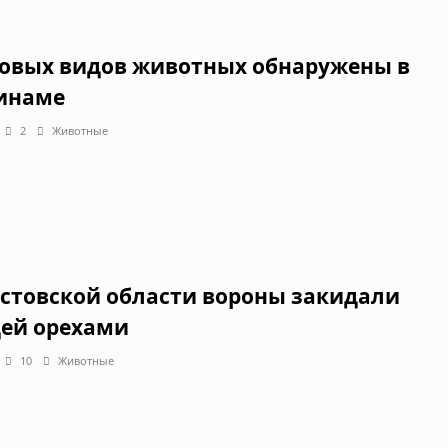
новых видов животных обнаружены в
инаме
2
Животные
остовской области вороны закидали
ей орехами
10
Животные