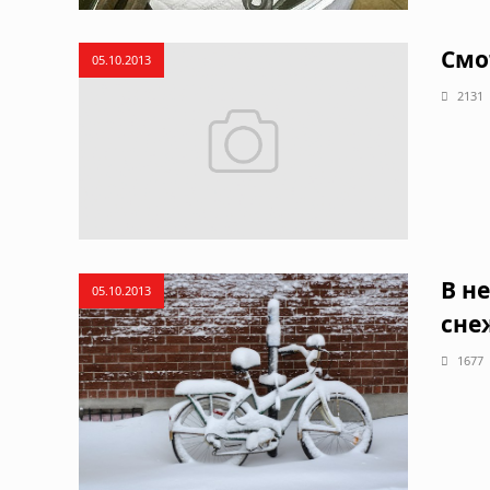
Смот
05.10.2013
2131
В н
05.10.2013
сне
1677