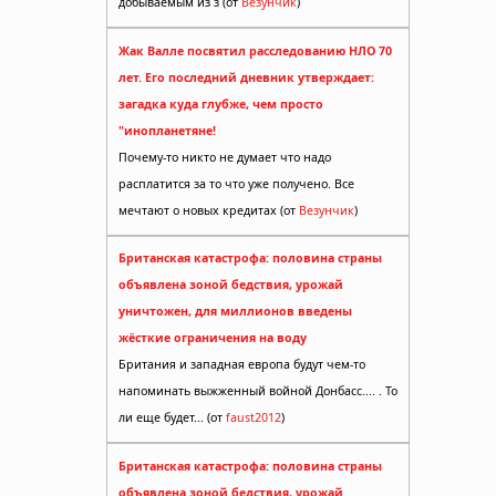
добываемым из з (от
Везунчик
)
Жак Валле посвятил расследованию НЛО 70
лет. Его последний дневник утверждает:
загадка куда глубже, чем просто
"инопланетяне!
Почему-то никто не думает что надо
расплатится за то что уже получено. Все
мечтают о новых кредитах (от
Везунчик
)
Британская катастрофа: половина страны
объявлена зоной бедствия, урожай
уничтожен, для миллионов введены
жёсткие ограничения на воду
Британия и западная европа будут чем-то
напоминать выжженный войной Донбасс.... . То
ли еще будет... (от
faust2012
)
Британская катастрофа: половина страны
объявлена зоной бедствия, урожай