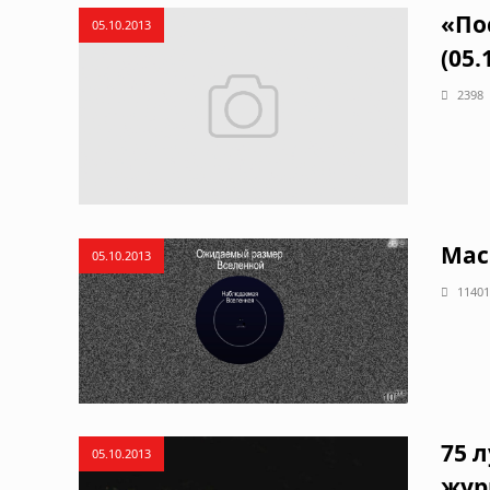
«По
05.10.2013
(05.
2398
Мас
05.10.2013
11401
75 
05.10.2013
жур