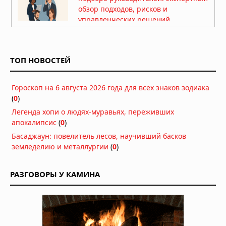
обзор подходов, рисков и
управленческих решений
24.07.2026 в 05:41
Рефинансирование займов: как
снизить финансовую нагрузку и
ТОП НОВОСТЕЙ
объединить долги
17.07.2026 в 05:56
Гороскоп на 6 августа 2026 года для всех знаков зодиака
Самые популярные цветы для
(
0
)
подарка и их особенности
Легенда хопи о людях-муравьях, переживших
16.07.2026 в 05:30
апокалипсис
(
0
)
День рождения в лофте: как
Басаджаун: повелитель лесов, научивший басков
выбрать пространство и
земледелию и металлургии
(
0
)
организовать незабываемый
праздник
РАЗГОВОРЫ У КАМИНА
15.07.2026 в 05:51
25 лучших купальников 2026:
рейтинг топовых брендов и
производителей женских
купальников