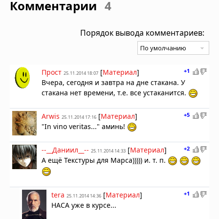
Комментарии
4
Порядок вывода комментариев:
+1
Прост
[
Материал
]
25.11.2014 18:07
Вчера, сегодня и завтра на дне стакана. У
стакана нет времени, т.е. все устаканится.
+5
Arwis
[
Материал
]
25.11.2014 17:16
"In vino veritas..." аминь!
+2
--__Даниил__--
[
Материал
]
25.11.2014 14:33
А ещё Текстуры для Марса))))) и. т. п.
+1
tera
[
Материал
]
25.11.2014 14:36
НАСА уже в курсе...