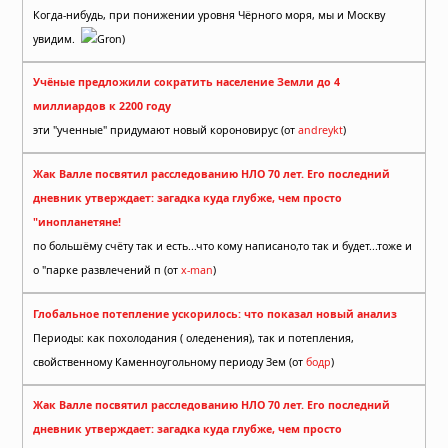
Когда-нибудь, при понижении уровня Чёрного моря, мы и Москву
увидим.
Gron)
Учёные предложили сократить население Земли до 4
миллиардов к 2200 году
эти "ученные" придумают новый короновирус (от
andreykt
)
Жак Валле посвятил расследованию НЛО 70 лет. Его последний
дневник утверждает: загадка куда глубже, чем просто
"инопланетяне!
по большёму счёту так и есть...что кому написано,то так и будет...тоже и
о "парке развлечений п (от
x-man
)
Глобальное потепление ускорилось: что показал новый анализ
Периоды: как похолодания ( оледенения), так и потепления,
свойственному Каменноугольному периоду Зем (от
бодр
)
Жак Валле посвятил расследованию НЛО 70 лет. Его последний
дневник утверждает: загадка куда глубже, чем просто