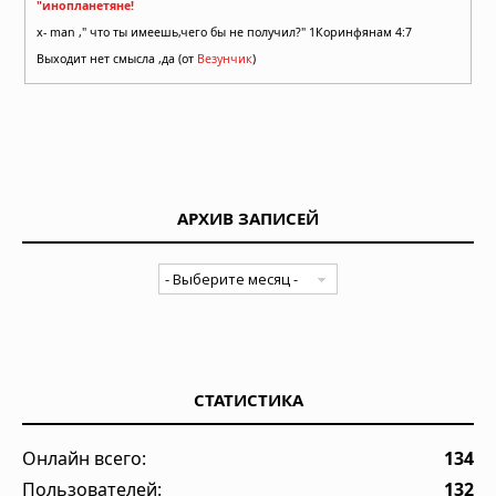
"инопланетяне!
x- man ," что ты имеешь,чего бы не получил?" 1Коринфянам 4:7
Выходит нет смысла ,да (от
Везунчик
)
АРХИВ ЗАПИСЕЙ
СТАТИСТИКА
Онлайн всего:
134
Пользователей:
132