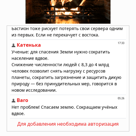
10.07.2026 в 05:52
«Люцифер»: почему Дьявол стал
самым любимым героем
современного ТВ
02.07.2026 в 05:52
«Во все тяжкие»: как учитель химии
стал символом американской
трагедии
20.06.2026 в 05:57
Мужская одежда: от классики до
уличного стиля — как найти свой
образ
18.06.2026 в 06:19
Для добавления необходима авторизация