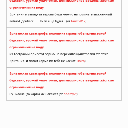
бедствия, урожай уничтожен, для миллионов введены жёсткие
ограничения на воду
Британия и западная европа будут чем-то напоминать выжженный
войной Донбасс.... . То ли еще будет... (от
faust2012
)
Британская катастрофа: половина страны объявлена зоной
бедствия, урожай уничтожен, для миллионов введены жёсткие
ограничения на воду
из Австралии привезут зерно- не переживай((Австралия это тоже
Британия. и потом карма их тебя не кас (от
Tihiro
)
Британская катастрофа: половина страны объявлена зоной
бедствия, урожай уничтожен, для миллионов введены жёсткие
ограничения на воду
ну нкаонецто карма их накажет (от
andreykt
)