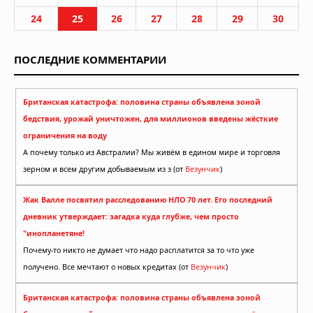
24
25
26
27
28
29
30
ПОСЛЕДНИЕ КОММЕНТАРИИ
Британская катастрофа: половина страны объявлена зоной
бедствия, урожай уничтожен, для миллионов введены жёсткие
ограничения на воду
А почему только из Австралии? Мы живём в едином мире и торговля
зерном и всем другим добываемым из з (от
Везунчик
)
Жак Валле посвятил расследованию НЛО 70 лет. Его последний
дневник утверждает: загадка куда глубже, чем просто
"инопланетяне!
Почему-то никто не думает что надо расплатится за то что уже
получено. Все мечтают о новых кредитах (от
Везунчик
)
Британская катастрофа: половина страны объявлена зоной