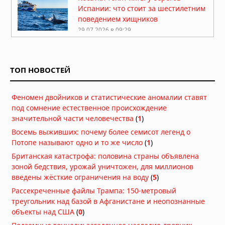
Испании: что стоит за шестилетним
поведением хищников
29.07.2026 в 09:29
Краб провел два месяца в
пластиковой бутылке у берегов
Японии
ТОП НОВОСТЕЙ
26.07.2026 в 11:32
Древнейший предок тасманийского
Феномен двойников и статистические аномалии ставят
дьявола: находка возрастом 23
под сомнение естественное происхождение
миллиона лет переписывает
значительной части человечества
(
1
)
историю сумчатых хищников
21.07.2026 в 06:30
Восемь выживших: почему более семисот легенд о
Гиены оказались мастерами
Потопе называют одно и то же число
(
1
)
общения: они используют 13 звуков
Британская катастрофа: половина страны объявлена
и «улыбку», чтобы игра не
зоной бедствия, урожай уничтожен, для миллионов
переросла в драку
введены жёсткие ограничения на воду
(
5
)
15.07.2026 в 08:30
Рассекреченные файлы Трампа: 150-метровый
В Китае нашли предка пауков
треугольник над базой в Афганистане и неопознанные
возрастом 518 млн лет с зачатками
объекты над США
(
0
)
клыков