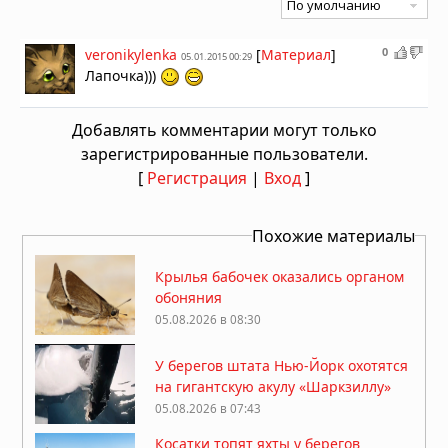
0
veronikylenka
[
Материал
]
05.01.2015 00:29
Лапочка)))
Добавлять комментарии могут только
зарегистрированные пользователи.
[
Регистрация
|
Вход
]
Похожие материалы
Крылья бабочек оказались органом
обоняния
05.08.2026 в 08:30
У берегов штата Нью-Йорк охотятся
на гигантскую акулу «Шаркзиллу»
05.08.2026 в 07:43
Косатки топят яхты у берегов