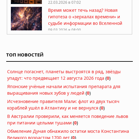
22.03.2026 в 07:02
Время может течь назад? Новая
гипотеза о «зеркалах времени» и
судьбе информации во Вселенной
09.03.2026 в 08:00
Физик рассказал о возможных
параллельных вселенных
ТОП НОВОСТЕЙ
03.03.2026 в 07:00
Нейросеть «расшифровала»
Солнце погаснет, планеты выстроятся в ряд, звёзды
катрены Нострадамуса о событиях
упадут: что предвещает 12 августа 2026 года
(
0
)
2026–2027 годов
19.02.2026 в 06:30
Японские учёные начали испытания препарата для
выращивания новых зубов у людей
Под Бермудскими островами
(
0
)
обнаружен гигантский слой горных
Исчезновение правителя Мали: флот из двух тысяч
пород толщиной в 20 км
кораблей ушёл в Атлантику и не вернулся
(
0
)
13.01.2026 в 06:30
В Австралии проверили, как меняется поведение львов
Самый умный человек нарушил
при питании целыми тушами
(
0
)
молчание по поводу существования
Обмеление Дуная обнажило остатки моста Константина
Бога
Великого возрастом 1700 лет
(
0
)