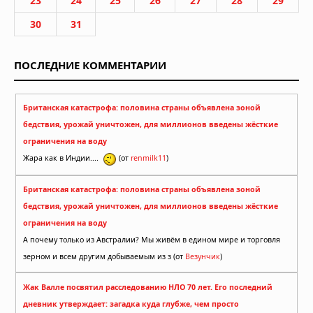
23
24
25
26
27
28
29
30
31
ПОСЛЕДНИЕ КОММЕНТАРИИ
Британская катастрофа: половина страны объявлена зоной
бедствия, урожай уничтожен, для миллионов введены жёсткие
ограничения на воду
Жара как в Индии....
(от
renmilk11
)
Британская катастрофа: половина страны объявлена зоной
бедствия, урожай уничтожен, для миллионов введены жёсткие
ограничения на воду
А почему только из Австралии? Мы живём в едином мире и торговля
зерном и всем другим добываемым из з (от
Везунчик
)
Жак Валле посвятил расследованию НЛО 70 лет. Его последний
дневник утверждает: загадка куда глубже, чем просто