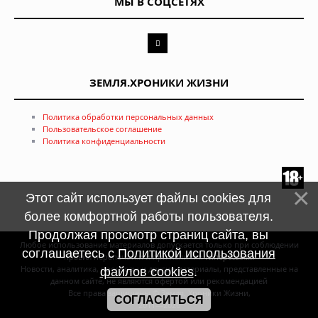
МЫ В СОЦСЕТЯХ
ЗЕМЛЯ.ХРОНИКИ ЖИЗНИ
Политика обработки персональных данных
Пользовательское соглашение
Политика конфиденциальности
Этот сайт использует файлы cookies для
более комфортной работы пользователя.
Продолжая просмотр страниц сайта, вы
Любое использование материалов допускается только при соблюдении
соглашаетесь с
Политикой использования
правил перепечатки и при наличии
гиперссылки
Новости, аналитика, прогнозы и другие материалы, представленные на
файлов cookies
.
данном сайте, не являются офертой или рекомендацией
Все права защищены © Земля. Хроники Жизни,
СОГЛАСИТЬСЯ
2011—2026