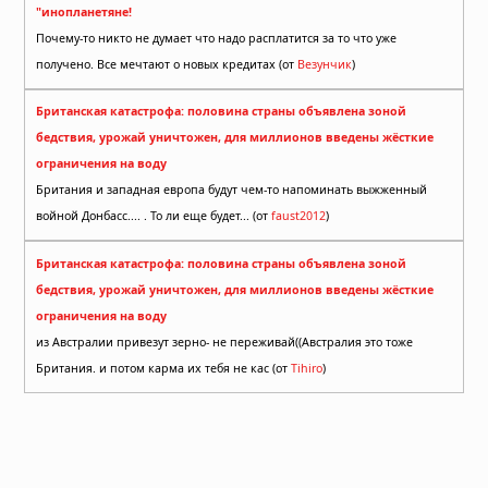
"инопланетяне!
Почему-то никто не думает что надо расплатится за то что уже
получено. Все мечтают о новых кредитах (от
Везунчик
)
Британская катастрофа: половина страны объявлена зоной
бедствия, урожай уничтожен, для миллионов введены жёсткие
ограничения на воду
Британия и западная европа будут чем-то напоминать выжженный
войной Донбасс.... . То ли еще будет... (от
faust2012
)
Британская катастрофа: половина страны объявлена зоной
бедствия, урожай уничтожен, для миллионов введены жёсткие
ограничения на воду
из Австралии привезут зерно- не переживай((Австралия это тоже
Британия. и потом карма их тебя не кас (от
Tihiro
)