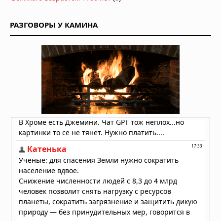
08.01.2026 в 07:30
Учёные предположили, что мы
РАЗГОВОРЫ У КАМИНА
живём внутри чёрной дыры
04.01.2026 в 07:30
Биолог доказал, что умершие
питомцы могут «возвращаться» к
хозяевам
28.12.2025 в 07:30
Ученые из Британии выяснили, что
конец света наступит из-за
«приливных сил»
08.11.2025 в 06:30