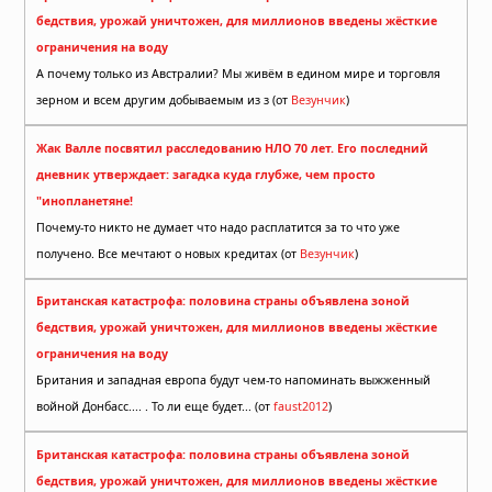
бедствия, урожай уничтожен, для миллионов введены жёсткие
ограничения на воду
А почему только из Австралии? Мы живём в едином мире и торговля
зерном и всем другим добываемым из з (от
Везунчик
)
Жак Валле посвятил расследованию НЛО 70 лет. Его последний
дневник утверждает: загадка куда глубже, чем просто
"инопланетяне!
Почему-то никто не думает что надо расплатится за то что уже
получено. Все мечтают о новых кредитах (от
Везунчик
)
Британская катастрофа: половина страны объявлена зоной
бедствия, урожай уничтожен, для миллионов введены жёсткие
ограничения на воду
Британия и западная европа будут чем-то напоминать выжженный
войной Донбасс.... . То ли еще будет... (от
faust2012
)
Британская катастрофа: половина страны объявлена зоной
бедствия, урожай уничтожен, для миллионов введены жёсткие