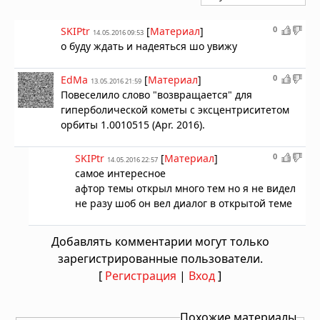
0
SKIPtr
[
Материал
]
14.05.2016 09:53
о буду ждать и надеяться шо увижу
0
EdMa
[
Материал
]
13.05.2016 21:59
Повеселило слово "возвращается" для
гиперболической кометы с эксцентриситетом
орбиты 1.0010515 (Apr. 2016).
0
SKIPtr
[
Материал
]
14.05.2016 22:57
самое интересное
афтор темы открыл много тем но я не видел
не разу шоб он вел диалог в открытой теме
Добавлять комментарии могут только
зарегистрированные пользователи.
[
Регистрация
|
Вход
]
Похожие материалы