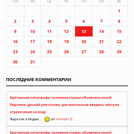
Пн
Вт
Ср
Чт
Пт
Сб
Вс
1
2
3
4
5
6
7
8
9
10
11
12
13
14
15
16
17
18
19
20
21
22
23
24
25
26
27
28
29
30
31
ПОСЛЕДНИЕ КОММЕНТАРИИ
Британская катастрофа: половина страны объявлена зоной
бедствия, урожай уничтожен, для миллионов введены жёсткие
ограничения на воду
Жара как в Индии....
(от
renmilk11
)
Британская катастрофа: половина страны объявлена зоной