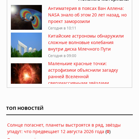
Антиматерия в поясах Ван Аллена:
NASA знало об этом 20 лет назад, но
проект заморозили
Сегодня в 10:11
Китайские астрономы обнаружили
сложные волновые колебания
внутри диска Млечного Пути
Сегодня в 09:00
Маленькие красные точки:
астрофизики объяснили загадку
ранней Вселенной
сверхмассивными звёздами
Сегодня в 07:30
Марсоход Perseverance нашёл
органический углерод под
ТОП НОВОСТЕЙ
поверхностью Марса
07.08.2026 в 08:26
Солнце погаснет, планеты выстроятся в ряд, звёзды
На Солнце нашли вихри,
упадут: что предвещает 12 августа 2026 года
объясняющие его загадочное
(
0
)
поведение