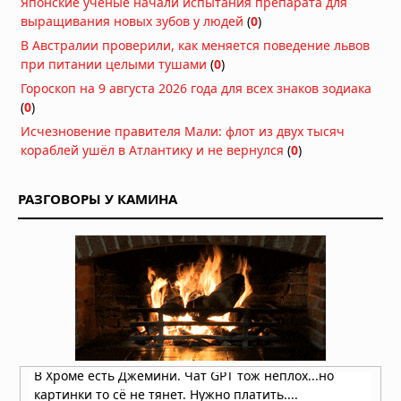
Японские учёные начали испытания препарата для
06.08.2026 в 09:26
выращивания новых зубов у людей
(
0
)
В Австралии проверили, как меняется поведение львов
Ракета SpaceX врезалась в Луну на
при питании целыми тушами
(
0
)
скорости 8700 километров в час
Гороскоп на 9 августа 2026 года для всех знаков зодиака
06.08.2026 в 09:00
(
0
)
Атмосфера Плутона сжалась на 16
Исчезновение правителя Мали: флот из двух тысяч
процентов
кораблей ушёл в Атлантику и не вернулся
(
0
)
06.08.2026 в 08:13
РАЗГОВОРЫ У КАМИНА
Куда исчезла вода на Марсе: два
ответа на главную загадку Красной
планеты
04.08.2026 в 11:13
Астероиды: не хаос, а порядок,
выстроенный за миллиарды лет
04.08.2026 в 10:30
Как солнечный ветер лишил Марс
атмосферы: физический механизм
раскрыт