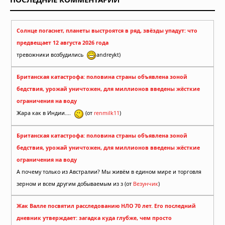
Солнце погаснет, планеты выстроятся в ряд, звёзды упадут: что
предвещает 12 августа 2026 года
тревожники возбудились
andreykt)
Британская катастрофа: половина страны объявлена зоной
бедствия, урожай уничтожен, для миллионов введены жёсткие
ограничения на воду
Жара как в Индии....
(от
renmilk11
)
Британская катастрофа: половина страны объявлена зоной
бедствия, урожай уничтожен, для миллионов введены жёсткие
ограничения на воду
А почему только из Австралии? Мы живём в едином мире и торговля
зерном и всем другим добываемым из з (от
Везунчик
)
Жак Валле посвятил расследованию НЛО 70 лет. Его последний
дневник утверждает: загадка куда глубже, чем просто