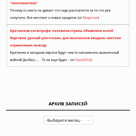
"инопланетяне!
Почему-то никто не думает что надо расплатится за то что уже
получено. Все мечтают о новых кредитах (от
Везунчик
)
Британская катастрофа: половина страны объявлена зоной
бедствия, урожай уничтожен, для миллионов введены жёсткие
ограничения на воду
Британия и западная европа будут чем-то напоминать выжженный
войной Донбасс.... . То ли еще будет... (от
faust2012
)
АРХИВ ЗАПИСЕЙ