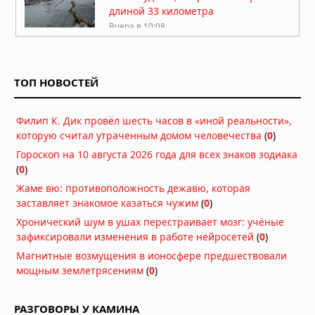
длиной 33 километра
Вчера в 10:08
В Британской Колумбии объявлен
режим чрезвычайной ситуации из-
за лесных пожаров, более 20 тысяч
ТОП НОВОСТЕЙ
человек эвакуированы
Вчера в 09:24
Филип К. Дик провёл шесть часов в «иной реальности»,
Град размером с кулак обрушился на
которую считал утраченным домом человечества
Польшу: разрушенные дома и
(
0
)
разбитые машины
Гороскоп на 10 августа 2026 года для всех знаков зодиака
07.08.2026 в 15:34
(
0
)
Тайфун «Дельфин» приближается к
Жаме вю: противоположность дежавю, которая
Японии: эвакуация и отмена 500
заставляет знакомое казаться чужим
(
0
)
рейсов
Хронический шум в ушах перестраивает мозг: учёные
07.08.2026 в 12:31
зафиксировали изменения в работе нейросетей
(
0
)
Нидерланды исчерпали все
Магнитные возмущения в ионосфере предшествовали
средства борьбы с засухой
мощным землетрясениям
(
0
)
07.08.2026 в 09:06
РАЗГОВОРЫ У КАМИНА
Затонувшие нацистские корабли