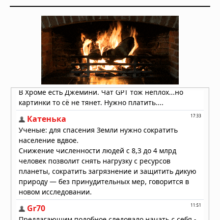
стали видны в Дунае из-за
рекордного падения уровня воды
05.08.2026 в 16:01
Вулкан Фуэго в Гватемале:
извержение заставило власти
объявить оранжевый уровень
опасности
04.08.2026 в 11:33
Землетрясение магнитудой 5,5 у
берегов Египта: толчки ощущались
в Каире
03.08.2026 в 06:38