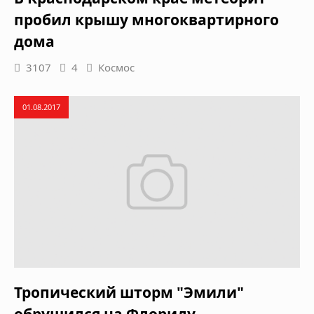
пробил крышу многоквартирного
дома
3107
4
Космос
01.08.2017
Тропический шторм "Эмили"
обрушился на Флориду