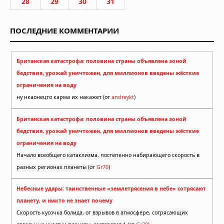
28
29
30
31
ПОСЛЕДНИЕ КОММЕНТАРИИ
Британская катастрофа: половина страны объявлена зоной
бедствия, урожай уничтожен, для миллионов введены жёсткие
ограничения на воду
ну нкаонецто карма их накажет (от
andreykt
)
Британская катастрофа: половина страны объявлена зоной
бедствия, урожай уничтожен, для миллионов введены жёсткие
ограничения на воду
Начало всеобщего катаклизма, постепенно набирающего скорость в
разных регионах планеты (от
Gr70
)
Небесные удары: таинственные «землетрясения в небе» сотрясают
планету, и никто не знает почему
Скорость кусочка болида, от взрывов в атмосфере, сотрясающих