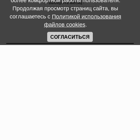
более комфортной работы пользователя.
Продолжая просмотр страниц сайта, вы
соглашаетесь с
Политикой использования
файлов cookies
.
СТАТИСТИКА
СОГЛАСИТЬСЯ
Онлайн всего:
108
Пользователей:
106
Новых:
2
Федор-Александр
,
bannikov1987
МЫ В СОЦСЕТЯХ