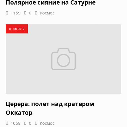
Полярное сияние на Сатурне
1159
0
Космос
01.08.2017
Церера: полет над кратером
Оккатор
1068
0
Космос