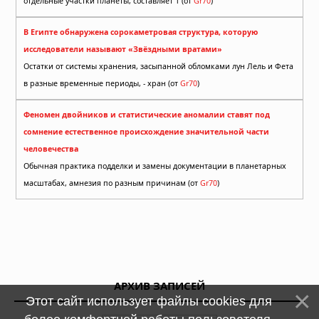
отдельные участки планеты, составляет 1 (от
Gr70
)
В Египте обнаружена сорокаметровая структура, которую
исследователи называют «Звёздными вратами»
Остатки от системы хранения, засыпанной обломками лун Лель и Фета
в разные временные периоды, - хран (от
Gr70
)
Феномен двойников и статистические аномалии ставят под
сомнение естественное происхождение значительной части
человечества
Обычная практика подделки и замены документации в планетарных
масштабах, амнезия по разным причинам (от
Gr70
)
АРХИВ ЗАПИСЕЙ
Этот сайт использует файлы cookies для