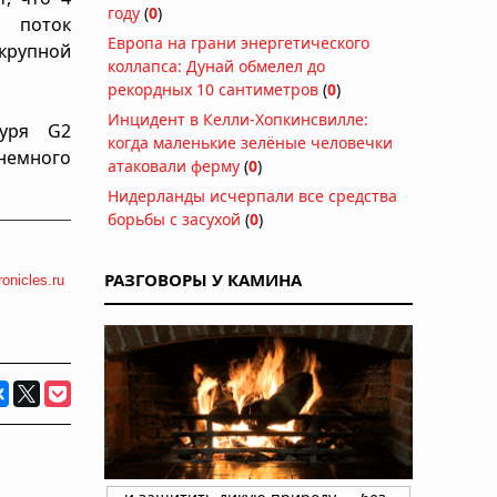
году
(
0
)
 поток
Европа на грани энергетического
рупной
коллапса: Дунай обмелел до
рекордных 10 сантиметров
(
0
)
Инцидент в Келли-Хопкинсвилле:
буря G2
когда маленькие зелёные человечки
 немного
атаковали ферму
(
0
)
Нидерланды исчерпали все средства
борьбы с засухой
(
0
)
РАЗГОВОРЫ У КАМИНА
ronicles.ru