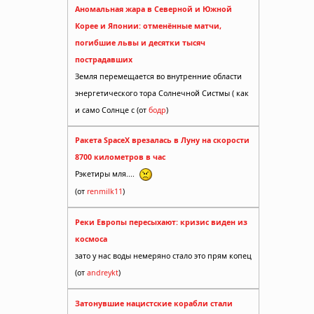
Аномальная жара в Северной и Южной
Корее и Японии: отменённые матчи,
погибшие львы и десятки тысяч
пострадавших
Земля перемещается во внутренние области
энергетического тора Солнечной Систмы ( как
и само Солнце с (от
бодр
)
Ракета SpaceX врезалась в Луну на скорости
8700 километров в час
Рэкетиры мля....
(от
renmilk11
)
Реки Европы пересыхают: кризис виден из
космоса
зато у нас воды немеряно стало это прям копец
(от
andreykt
)
Затонувшие нацистские корабли стали