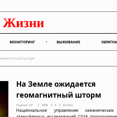
МОНИТОРИНГ
ВЫЖИВАНИЕ
ОБРАТНА
геомагнитный шторм
На Земле ожидается
геомагнитный шторм
Оценка: 5.0
3008
0
Космос
Национальное управление океанически
атмосферных исследований США прогнозирует