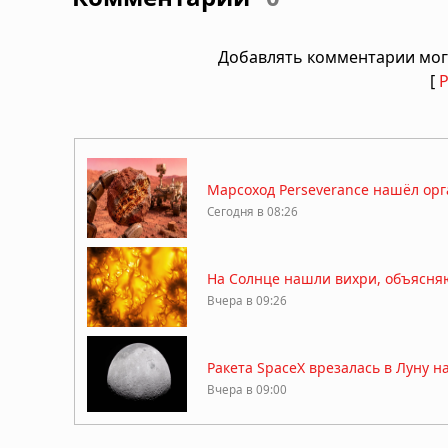
Добавлять комментарии мог
[
Марсоход Perseverance нашёл ор
Сегодня в 08:26
На Солнце нашли вихри, объясня
Вчера в 09:26
Ракета SpaceX врезалась в Луну н
Вчера в 09:00