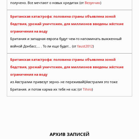
получено. Все мечтают о новых кредитах (от
Везунчик
)
Британская катастрофа: половина страны объявлена зоной
бедствия, урожай уничтожен, для миллионов введены жёсткие
ограничения на воду
Британия и западная европа будут чем-то напоминать выжженный
войной Донбасс.... . То ли еще будет... (от
faust2012
)
Британская катастрофа: половина страны объявлена зоной
бедствия, урожай уничтожен, для миллионов введены жёсткие
ограничения на воду
из Австралии привезут зерно- не переживай((Австралия это тоже
Британия. и потом карма их тебя не кас (от
Tihiro
)
АРХИВ ЗАПИСЕЙ