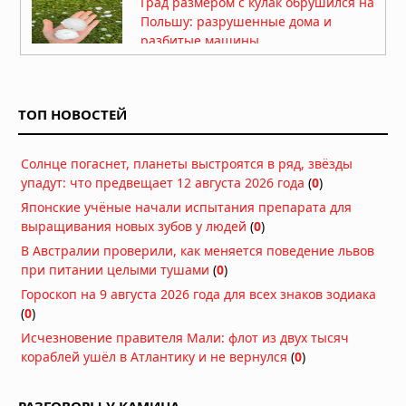
Град размером с кулак обрушился на
Польшу: разрушенные дома и
разбитые машины
07.08.2026 в 15:34
Тайфун «Дельфин» приближается к
Японии: эвакуация и отмена 500
ТОП НОВОСТЕЙ
рейсов
07.08.2026 в 12:31
Солнце погаснет, планеты выстроятся в ряд, звёзды
Нидерланды исчерпали все
упадут: что предвещает 12 августа 2026 года
(
0
)
средства борьбы с засухой
Японские учёные начали испытания препарата для
07.08.2026 в 09:06
выращивания новых зубов у людей
(
0
)
Затонувшие нацистские корабли
В Австралии проверили, как меняется поведение львов
стали видны в Дунае из-за
при питании целыми тушами
(
0
)
рекордного падения уровня воды
Гороскоп на 9 августа 2026 года для всех знаков зодиака
05.08.2026 в 16:01
(
0
)
Вулкан Фуэго в Гватемале:
Исчезновение правителя Мали: флот из двух тысяч
извержение заставило власти
кораблей ушёл в Атлантику и не вернулся
(
0
)
объявить оранжевый уровень
опасности
04.08.2026 в 11:33