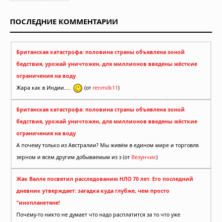
ПОСЛЕДНИЕ КОММЕНТАРИИ
Британская катастрофа: половина страны объявлена зоной
бедствия, урожай уничтожен, для миллионов введены жёсткие
ограничения на воду
Жара как в Индии....
(от
renmilk11
)
Британская катастрофа: половина страны объявлена зоной
бедствия, урожай уничтожен, для миллионов введены жёсткие
ограничения на воду
А почему только из Австралии? Мы живём в едином мире и торговля
зерном и всем другим добываемым из з (от
Везунчик
)
Жак Валле посвятил расследованию НЛО 70 лет. Его последний
дневник утверждает: загадка куда глубже, чем просто
"инопланетяне!
Почему-то никто не думает что надо расплатится за то что уже