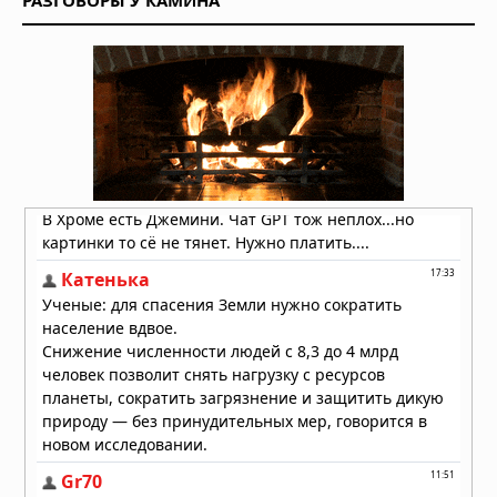
РАЗГОВОРЫ У КАМИНА
Землетрясение магнитудой 5,5 у
берегов Египта: толчки ощущались
в Каире
03.08.2026 в 06:38
Супертайфун «Дельфин»: пятый
циклон максимальной мощности в
2026 году движется к побережью
Восточной Азии
01.08.2026 в 15:17
Землетрясение в Италии: магнитуда
4,7 у Неаполя, повреждения и
отключения электроэнергии
01.08.2026 в 09:32