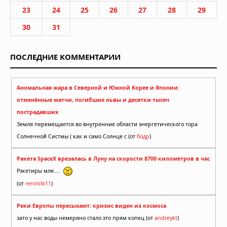
23
24
25
26
27
28
29
30
31
ПОСЛЕДНИЕ КОММЕНТАРИИ
Аномальная жара в Северной и Южной Корее и Японии:
отменённые матчи, погибшие львы и десятки тысяч
пострадавших
Земля перемещается во внутренние области энергетического тора
Солнечной Систмы ( как и само Солнце с (от
бодр
)
Ракета SpaceX врезалась в Луну на скорости 8700 километров в час
Рэкетиры мля....
(от
renmilk11
)
Реки Европы пересыхают: кризис виден из космоса
зато у нас воды немеряно стало это прям копец (от
andreykt
)