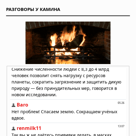
одному пригороду Чикаго дважды
РАЗГОВОРЫ У КАМИНА
31.07.2026 в 08:20
Лесные пожары объявлены
«угрозой национальной
безопасности» в Европе, пламя
распространилось на Грецию и
Великобританию
30.07.2026 в 13:57
Бразилию накрыли мощные
ураганы: пять человек погибли,
тысячи людей не смогли добраться
до дома
30.07.2026 в 12:02
Землетрясение в Японии: число
погибших достигло 13, спасатели
ищут выживших
29.07.2026 в 13:51