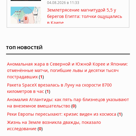
04.08.2026 в 11:33
Землетрясение магнитудой 5,5 у
берегов Египта: толчки ощущались
в Каире
03.08.2026 в 06:38
Супертайфун «Дельфин»: пятый
циклон максимальной мощности в
ТОП НОВОСТЕЙ
2026 году движется к побережью
Восточной Азии
01.08.2026 в 15:17
Аномальная жара в Северной и Южной Корее и Японии:
Землетрясение в Италии: магнитуда
отменённые матчи, погибшие львы и десятки тысяч
4,7 у Неаполя, повреждения и
пострадавших
(
1
)
отключения электроэнергии
Ракета SpaceX врезалась в Луну на скорости 8700
01.08.2026 в 09:32
километров в час
(
1
)
Подводный супервулкан Кикай
Аномалия Атлантиды: как пять пар близнецов указывают
заполняется свежей магмой: новое
на внеземное вмешательство
(
0
)
исследование раскрывает механизм
Реки Европы пересыхают: кризис виден из космоса
(
1
)
перезарядки гигантских кальдер
Жизнь на Земле возникла дважды, показало
01.08.2026 в 08:30
исследование
(
0
)
Необычный торнадо ударил по