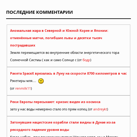
ПОСЛЕДНИЕ КОММЕНТАРИИ
Аномальная жара в Северной и Южной Корее и Японии:
отменённые матчи, погибшие львы и десятки тысяч
пострадавших
Земля перемещается во внутренние области энергетического тора
Солнечной Систмы ( как и само Солнце с (от
бодр
)
Ракета SpaceX врезалась в Луну на скорости 8700 километров в час
Рэкетиры мля....
(от
renmilk11
)
Реки Европы пересыхают: кризис виден из космоса
зато у нас воды немеряно стало это прям копец (от
andreykt
)
Затонувшие нацистские корабли стали видны в Дунае из-за
рекордного падения уровня воды