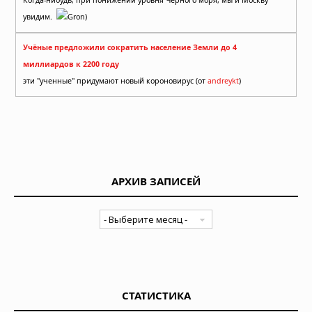
Когда-нибудь, при понижении уровня Чёрного моря, мы и Москву
увидим.
Gron)
Учёные предложили сократить население Земли до 4
миллиардов к 2200 году
эти "ученные" придумают новый короновирус (от
andreykt
)
АРХИВ ЗАПИСЕЙ
СТАТИСТИКА