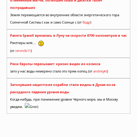
отменённые матчи, погибшие львы и десятки тысяч
пострадавших
Земля перемещается во внутренние области энергетического тора
Солнечной Систмы ( как и само Солнце с (от
бодр
)
Ракета SpaceX врезалась в Луну на скорости 8700 километров в час
Рэкетиры мля....
(от
renmilk11
)
Реки Европы пересыхают: кризис виден из космоса
зато у нас воды немеряно стало это прям копец (от
andreykt
)
Затонувшие нацистские корабли стали видны в Дунае из-за
рекордного падения уровня воды
Когда-нибудь, при понижении уровня Чёрного моря, мы и Москву
увидим.
Gron)