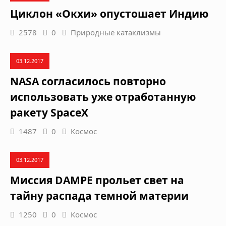
Циклон «Окхи» опустошает Индию
2578
0
Природные катаклизмы
03.12.2017
NASA согласилось повторно
использовать уже отработанную
ракету SpaceX
1487
0
Космос
03.12.2017
Миссия DAMPE прольет свет на
тайну распада темной материи
1250
0
Космос