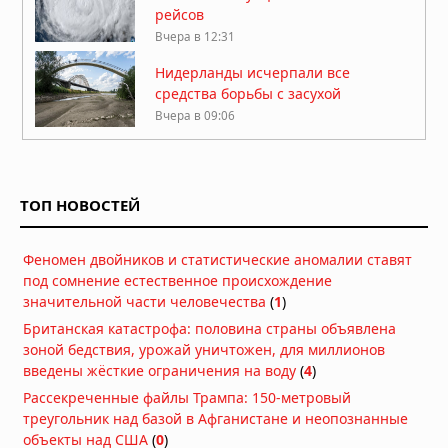
рейсов
Вчера в 12:31
Нидерланды исчерпали все
средства борьбы с засухой
Вчера в 09:06
Затонувшие нацистские корабли
стали видны в Дунае из-за
рекордного падения уровня воды
ТОП НОВОСТЕЙ
05.08.2026 в 16:01
Вулкан Фуэго в Гватемале:
Феномен двойников и статистические аномалии ставят
извержение заставило власти
под сомнение естественное происхождение
объявить оранжевый уровень
значительной части человечества
(
1
)
опасности
04.08.2026 в 11:33
Британская катастрофа: половина страны объявлена
Землетрясение магнитудой 5,5 у
зоной бедствия, урожай уничтожен, для миллионов
берегов Египта: толчки ощущались
введены жёсткие ограничения на воду
(
4
)
в Каире
Рассекреченные файлы Трампа: 150-метровый
03.08.2026 в 06:38
треугольник над базой в Афганистане и неопознанные
Супертайфун «Дельфин»: пятый
объекты над США
(
0
)