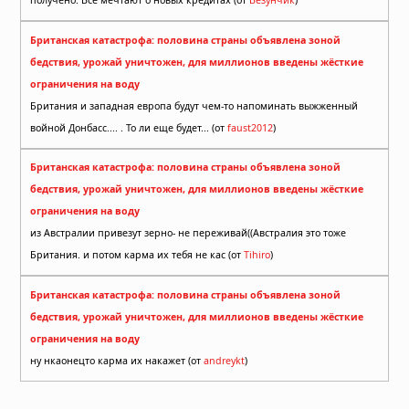
получено. Все мечтают о новых кредитах (от
Везунчик
)
Британская катастрофа: половина страны объявлена зоной
бедствия, урожай уничтожен, для миллионов введены жёсткие
ограничения на воду
Британия и западная европа будут чем-то напоминать выжженный
войной Донбасс.... . То ли еще будет... (от
faust2012
)
Британская катастрофа: половина страны объявлена зоной
бедствия, урожай уничтожен, для миллионов введены жёсткие
ограничения на воду
из Австралии привезут зерно- не переживай((Австралия это тоже
Британия. и потом карма их тебя не кас (от
Tihiro
)
Британская катастрофа: половина страны объявлена зоной
бедствия, урожай уничтожен, для миллионов введены жёсткие
ограничения на воду
ну нкаонецто карма их накажет (от
andreykt
)