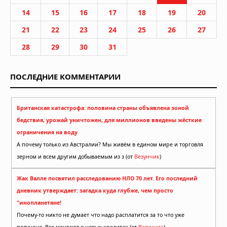
14
15
16
17
18
19
20
21
22
23
24
25
26
27
28
29
30
31
ПОСЛЕДНИЕ КОММЕНТАРИИ
Британская катастрофа: половина страны объявлена зоной
бедствия, урожай уничтожен, для миллионов введены жёсткие
ограничения на воду
А почему только из Австралии? Мы живём в едином мире и торговля
зерном и всем другим добываемым из з (от
Везунчик
)
Жак Валле посвятил расследованию НЛО 70 лет. Его последний
дневник утверждает: загадка куда глубже, чем просто
"инопланетяне!
Почему-то никто не думает что надо расплатится за то что уже