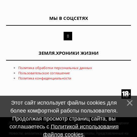
МЫ В СОЦСЕТЯХ
ЗЕМЛЯ.ХРОНИКИ ЖИЗНИ
Политика обработки персональных данных
Пользовательское соглашение
Политика конфиденциальности
Этот сайт использует файлы cookies для
более комфортной работы пользователя.
Продолжая просмотр страниц сайта, вы
Любое использование материалов допускается только при соблюдении
соглашаетесь с
Политикой использования
правил перепечатки и при наличии
гиперссылки
Новости, аналитика, прогнозы и другие материалы, представленные на
файлов cookies
.