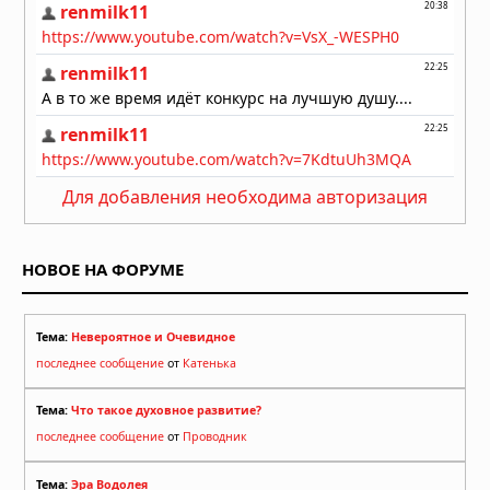
исследование раскрывает механизм
перезарядки гигантских кальдер
01.08.2026 в 08:30
Необычный торнадо ударил по
одному пригороду Чикаго дважды
31.07.2026 в 08:20
Для добавления необходима авторизация
НОВОЕ НА ФОРУМЕ
Тема:
Невероятное и Очевидное
последнее сообщение
от
Катенька
Тема:
Что такое духовное развитие?
последнее сообщение
от
Проводник
Тема:
Эра Водолея