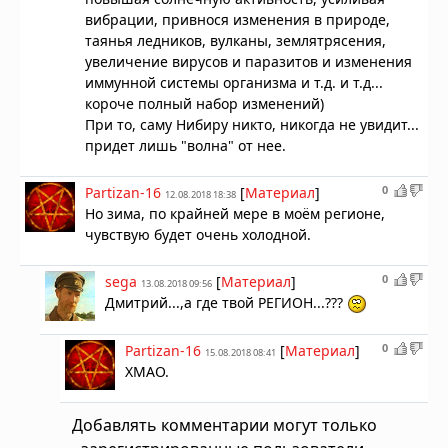
вибрации, привнося изменения в природе,
таянья ледников, вулканы, землятрясения,
увеличение вирусов и паразитов и изменения
иммунной системы организма и т.д. и т.д...
короче полный набор изменений)
При то, саму Нибиру никто, никогда не увидит...
придет лишь "волна" от нее.
0
Partizan-16
[
Материал
]
12.08.2018 18:38
Но зима, по крайней мере в моём регионе,
чувствую будет очень холодной.
0
sega
[
Материал
]
13.08.2018 09:56
Дмитрий...,а где твой РЕГИОН...???
0
Partizan-16
[
Материал
]
15.08.2018 08:41
ХМАО.
Добавлять комментарии могут только