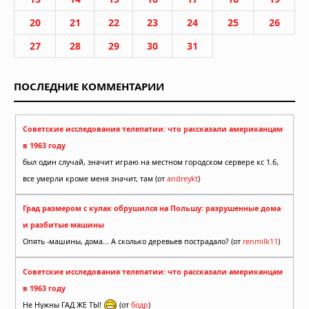
20
21
22
23
24
25
26
27
28
29
30
31
ПОСЛЕДНИЕ КОММЕНТАРИИ
Советские исследования телепатии: что рассказали американцам
в 1963 году
был один случай, значит играю на местном городском сервере кс 1.6,
все умерли кроме меня значит, там (от
andreykt
)
Град размером с кулак обрушился на Польшу: разрушенные дома
и разбитые машины
Опять -машины, дома... А сколько деревьев пострадало? (от
renmilk11
)
Советские исследования телепатии: что рассказали американцам
в 1963 году
Не Нужны ГАД ЖЕ ТЫ!
(от
бодр
)