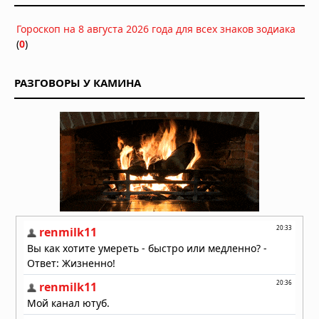
Вулкан Фуэго в Гватемале:
Гороскоп на 8 августа 2026 года для всех знаков зодиака
извержение заставило власти
(
0
)
объявить оранжевый уровень
опасности
04.08.2026 в 11:33
РАЗГОВОРЫ У КАМИНА
Землетрясение магнитудой 5,5 у
берегов Египта: толчки ощущались
в Каире
03.08.2026 в 06:38
Супертайфун «Дельфин»: пятый
циклон максимальной мощности в
2026 году движется к побережью
Восточной Азии
01.08.2026 в 15:17
Землетрясение в Италии: магнитуда
4,7 у Неаполя, повреждения и
отключения электроэнергии
01.08.2026 в 09:32
Подводный супервулкан Кикай
заполняется свежей магмой: новое