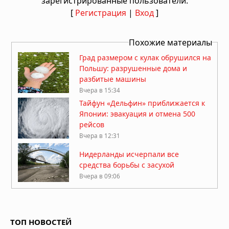
зарегистрированные пользователи.
[
Регистрация
|
Вход
]
Похожие материалы
Град размером с кулак обрушился на
Польшу: разрушенные дома и
разбитые машины
Вчера в 15:34
Тайфун «Дельфин» приближается к
Японии: эвакуация и отмена 500
рейсов
Вчера в 12:31
Нидерланды исчерпали все
средства борьбы с засухой
Вчера в 09:06
Затонувшие нацистские корабли
стали видны в Дунае из-за
рекордного падения уровня воды
ТОП НОВОСТЕЙ
05.08.2026 в 16:01