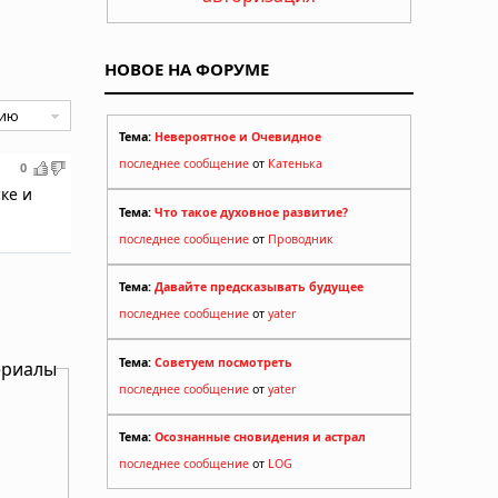
НОВОЕ НА ФОРУМЕ
Тема:
Невероятное и Очевидное
последнее сообщение
от
Катенька
0
ке и
Тема:
Что такое духовное развитие?
последнее сообщение
от
Проводник
Тема:
Давайте предсказывать будущее
последнее сообщение
от
yater
Тема:
Советуем посмотреть
ериалы
последнее сообщение
от
yater
Тема:
Осознанные сновидения и астрал
последнее сообщение
от
LOG