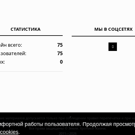
СТАТИСТИКА
МЫ В СОЦСЕТЯХ
йн всего:
75
зователей:
75
х:
0
ие материалов допускается только при соблюдении правил перепечатки и при 
рогнозы и другие материалы, представленные на данном сайте, не являются офе
омфортной работы пользователя. Продолжая просмотр
Все права защищены © Земля. Хроники Жизни,
cookies
.
2011—2026