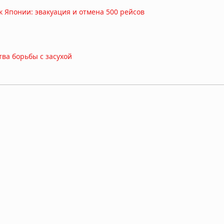
 Японии: эвакуация и отмена 500 рейсов
ва борьбы с засухой
тали видны в Дунае из-за рекордного падения уровня воды
жение заставило власти объявить оранжевый уровень опасности
берегов Египта: толчки ощущались в Каире