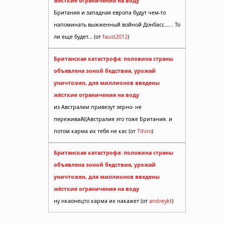
жёсткие ограничения на воду
Британия и западная европа будут чем-то
напоминать выжженный войной Донбасс.... . То
ли еще будет... (от
faust2012
)
Британская катастрофа: половина страны
объявлена зоной бедствия, урожай
уничтожен, для миллионов введены
жёсткие ограничения на воду
из Австралии привезут зерно- не
переживай((Австралия это тоже Британия. и
потом карма их тебя не кас (от
Tihiro
)
Британская катастрофа: половина страны
объявлена зоной бедствия, урожай
уничтожен, для миллионов введены
жёсткие ограничения на воду
ну нкаонецто карма их накажет (от
andreykt
)