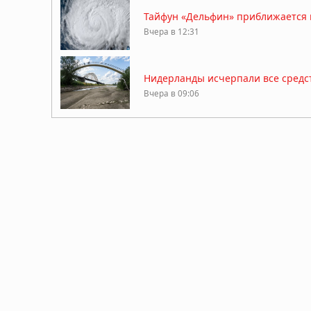
Тайфун «Дельфин» приближается к
Вчера в 12:31
Нидерланды исчерпали все средст
Вчера в 09:06
Затонувшие нацистские корабли с
05.08.2026 в 16:01
Вулкан Фуэго в Гватемале: извер
04.08.2026 в 11:33
Землетрясение магнитудой 5,5 у 
03.08.2026 в 06:38