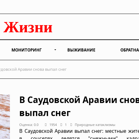
МОНИТОРИНГ
ВЫЖИВАНИЕ
ОБРАТНА
удовской Аравии снова выпал снег
В Саудовской Аравии сно
выпал снег
Оценка: 0.0
1954
1
Природные катаклизмы
В Саудовской Аравии выпал снег: местные жит
в соцсетях делятся "снежными" кад