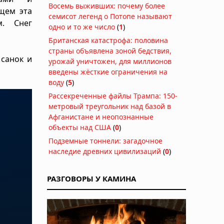
Восемь выживших: почему более
ущем эта
семисот легенд о Потопе называют
м. Снег
одно и то же число
(
1
)
Британская катастрофа: половина
страны объявлена зоной бедствия,
санок и
урожай уничтожен, для миллионов
введены жёсткие ограничения на
воду
(
5
)
Рассекреченные файлы Трампа: 150-
метровый треугольник над базой в
Афганистане и неопознанные
объекты над США
(
0
)
Подземные тоннели: загадочное
наследие древних цивилизаций
(
0
)
РАЗГОВОРЫ У КАМИНА