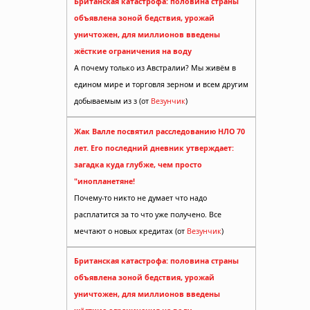
Британская катастрофа: половина страны
жью
объявлена зоной бедствия, урожай
уничтожен, для миллионов введены
жёсткие ограничения на воду
А почему только из Австралии? Мы живём в
едином мире и торговля зерном и всем другим
добываемым из з (от
Везунчик
)
анизм
Жак Валле посвятил расследованию НЛО 70
лет. Его последний дневник утверждает:
загадка куда глубже, чем просто
"инопланетяне!
Почему-то никто не думает что надо
расплатится за то что уже получено. Все
мечтают о новых кредитах (от
Везунчик
)
Британская катастрофа: половина страны
объявлена зоной бедствия, урожай
уничтожен, для миллионов введены