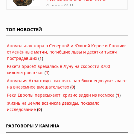
Сегодня в 09:11
Жизнь на Земле возникла дважды,
показало исследование
ТОП НОВОСТЕЙ
Сегодня в 09:06
Магнитное поле Земли
Аномальная жара в Северной и Южной Корее и Японии:
контролирует ваш разум и решения
отменённые матчи, погибшие львы и десятки тысяч
Сегодня в 08:24
пострадавших
(
1
)
Ракета SpaceX врезалась в Луну на скорости 8700
Секрет мотивации раскрыт: в мозге
километров в час
(
1
)
есть особые клетки
Аномалия Атлантиды: как пять пар близнецов указывают
Сегодня в 08:11
на внеземное вмешательство
(
0
)
Неандертальцы исчезли из-за
Реки Европы пересыхают: кризис виден из космоса
(
1
)
слабых социальных связей,
Жизнь на Земле возникла дважды, показало
выяснили учёные
исследование
(
0
)
Сегодня в 08:08
Эль-Ниньо 2026 года не станет
РАЗГОВОРЫ У КАМИНА
супер-Эль-Ниньо, заявил учёный