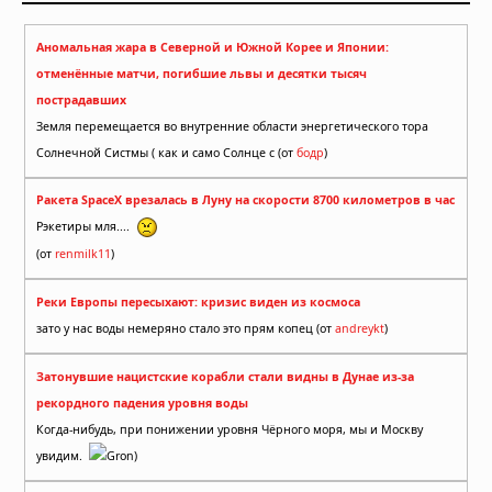
Аномальная жара в Северной и Южной Корее и Японии:
отменённые матчи, погибшие львы и десятки тысяч
пострадавших
Земля перемещается во внутренние области энергетического тора
Солнечной Систмы ( как и само Солнце с (от
бодр
)
Ракета SpaceX врезалась в Луну на скорости 8700 километров в час
Рэкетиры мля....
(от
renmilk11
)
Реки Европы пересыхают: кризис виден из космоса
зато у нас воды немеряно стало это прям копец (от
andreykt
)
Затонувшие нацистские корабли стали видны в Дунае из-за
рекордного падения уровня воды
Когда-нибудь, при понижении уровня Чёрного моря, мы и Москву
увидим.
Gron)