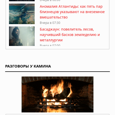
Аномалия Атлантиды: как пять пар
близнецов указывают на внеземное
вмешательство
Вчера в 07:30
Басаджаун: повелитель лесов,
научивший басков земледелию и
металлургии
Вчера в 07:00
Легенда хопи о людях-муравьях,
переживших апокалипсис
РАЗГОВОРЫ У КАМИНА
Вчера в 06:30
Антарктида, инопланетяне и
звёздные врата: загадки ледяного
континента
05.08.2026 в 07:54
Расшифрованный свиток рассказал
о последних часах Платона
05.08.2026 в 07:15