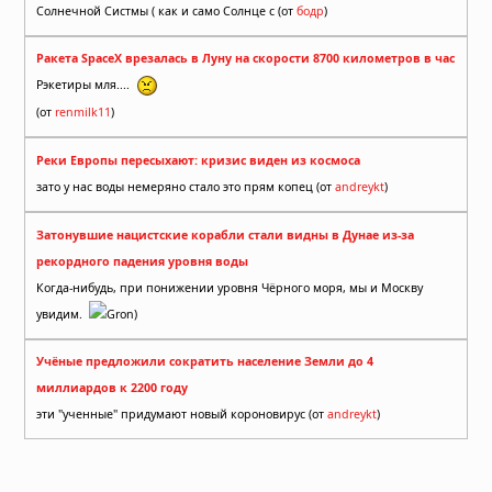
Солнечной Систмы ( как и само Солнце с (от
бодр
)
Ракета SpaceX врезалась в Луну на скорости 8700 километров в час
Рэкетиры мля....
(от
renmilk11
)
Реки Европы пересыхают: кризис виден из космоса
зато у нас воды немеряно стало это прям копец (от
andreykt
)
Затонувшие нацистские корабли стали видны в Дунае из-за
рекордного падения уровня воды
Когда-нибудь, при понижении уровня Чёрного моря, мы и Москву
увидим.
Gron)
Учёные предложили сократить население Земли до 4
миллиардов к 2200 году
эти "ученные" придумают новый короновирус (от
andreykt
)