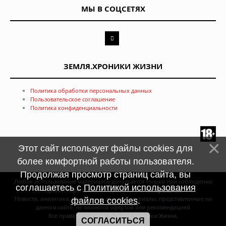
МЫ В СОЦСЕТЯХ
ЗЕМЛЯ.ХРОНИКИ ЖИЗНИ
Политика обработки персональных данных
Пользовательское соглашение
Политика конфиденциальности
Этот сайт использует файлы cookies для
более комфортной работы пользователя.
Продолжая просмотр страниц сайта, вы
Любое использование материалов допускается только при соблюдении
соглашаетесь с
Политикой использования
правил перепечатки и при наличии
гиперссылки
Новости, аналитика, прогнозы и другие материалы, представленные на
файлов cookies
.
данном сайте, не являются офертой или рекомендацией
Все права защищены © Земля. Хроники Жизни,
СОГЛАСИТЬСЯ
2011—2026