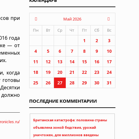
КАЛЕНДАРЬ
осов при
Май 2026
Пн
Вт
Ср
Чт
Пт
Сб
Вс
016 года
1
2
3
ике — от
4
5
6
7
8
9
10
еменных
их.
11
12
13
14
15
16
17
и, когда
18
19
20
21
22
23
24
у готовы
25
26
27
28
29
30
31
 Десятки
о должно
ПОСЛЕДНИЕ КОММЕНТАРИИ
Британская катастрофа: половина страны
ronicles.ru/
объявлена зоной бедствия, урожай
уничтожен, для миллионов введены