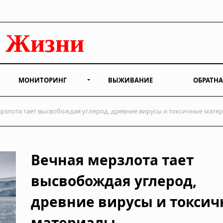
МОНИТОРИНГ
ВЫЖИВАНИЕ
ОБРАТНА
рзлота тает высвобождая углерод, древние вирусы и токсичные мате
Вечная мерзлота тает
высвобождая углерод,
древние вирусы и токси
материалы