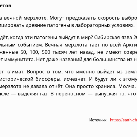
чётов
в вечной мерзлоте. Могут предсказать скорость выбр
ицировать древние патогены в лабораторных условиях.
дёт, когда эти патогены выйдут в мир? Сибирская язва 2
альным событием. Вечная мерзлота тает по всей Аркт
енные 50, 100, 500 тысяч лет назад, не имеют совр
Нет иммунитета. Нет даже названий для большинства из н
ет климат. Вопрос в том, что именно выйдет из земл
исторической биосферы, исчезнет. И будут ли к этом
мерзлота не давала отчёт. Она просто хранила. Молча.
ысле — выделяя газ. В переносном — выпуская то, чт
Источник:
https://earth-ch