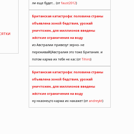
ли еще будет... (от
faust2012
)
Британская катастрофа: половина страны
объявлена зоной бедствия, урожай
уничтожен, для миллионов введены
сятки
жёсткие ограничения на воду
из Австралии привезут зерно- не
переживай((Австралия это тоже Британия. и
потом карма их тебя не кас (от
Tihiro
)
Британская катастрофа: половина страны
объявлена зоной бедствия, урожай
уничтожен, для миллионов введены
жёсткие ограничения на воду
ну нкаонецто карма их накажет (от
andreykt
)