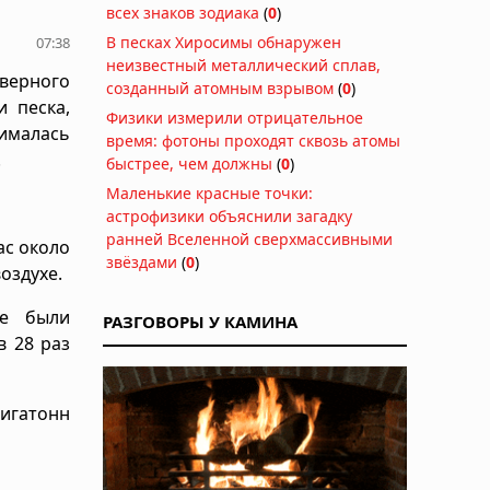
всех знаков зодиака
(
0
)
В песках Хиросимы обнаружен
07:38
неизвестный металлический сплав,
еверного
созданный атомным взрывом
(
0
)
 песка,
Физики измерили отрицательное
ималась
время: фотоны проходят сквозь атомы
.
быстрее, чем должны
(
0
)
Маленькие красные точки:
астрофизики объяснили загадку
ранней Вселенной сверхмассивными
ас около
звёздами
(
0
)
оздухе.
ые были
РАЗГОВОРЫ У КАМИНА
в 28 раз
гигатонн