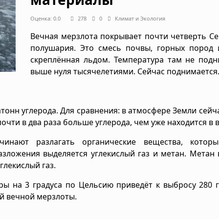
Оценка: 0.0
278
0
Климат и Экология
Вечная мерзлота покрывает почти четверть С
полушария. Это смесь почвы, горных пород и
скреплённая льдом. Температура там не подн
выше нуля тысячелетиями. Сейчас поднимается
тонн углерода. Для сравнения: в атмосфере Земли сейч
очти в два раза больше углерода, чем уже находится в в
чинают разлагать органические вещества, котор
азложения выделяется углекислый газ и метан. Метан 
глекислый газ.
ы на 3 градуса по Цельсию приведёт к выбросу 280 
ей вечной мерзлоты.