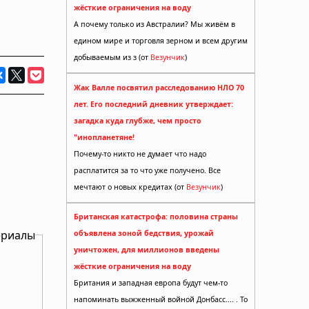
жёсткие ограничения на воду
А почему только из Австралии? Мы живём в
едином мире и торговля зерном и всем другим
добываемым из з (от
Везунчик
)
Жак Валле посвятил расследованию НЛО 70
лет. Его последний дневник утверждает:
загадка куда глубже, чем просто
"инопланетяне!
Почему-то никто не думает что надо
расплатится за то что уже получено. Все
мечтают о новых кредитах (от
Везунчик
)
Британская катастрофа: половина страны
ериалы
объявлена зоной бедствия, урожай
уничтожен, для миллионов введены
жёсткие ограничения на воду
Британия и западная европа будут чем-то
напоминать выжженный войной Донбасс.... . То