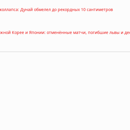
 коллапса: Дунай обмелел до рекордных 10 сантиметров
жной Корее и Японии: отменённые матчи, погибшие львы и де
виден из космоса
ь: что показал новый анализ
ы Европы: экстремальная засуха 2026 года