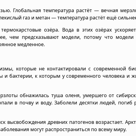
зью. Глобальная температура растёт — вечная мерзл
екислый газ и метан — температура растёт ещё сильне
 термокарстовые озёра. Вода в этих озёрах ускоряе
ее, чем предсказывают модели, потому что модели
тоянное медленное.
измы, которые не контактировали с современной би
сы и бактерии, к которым у современного человека и 
мерзлоты обнажилась туша оленя, умершего от сибирс
пали в почву и воду. Заболели десятки людей, погиб 
иск высвобождения древних патогенов возрастает. Арк
аболевания могут распространиться по всему миру.