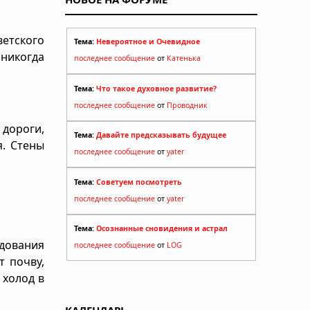
етского
Тема:
Невероятное и Очевидное
 никогда
последнее сообщение
от
Катенька
Тема:
Что такое духовное развитие?
последнее сообщение
от
Проводник
 дороги,
Тема:
Давайте предсказывать будущее
я. Стены
последнее сообщение
от
yater
Тема:
Советуем посмотреть
последнее сообщение
от
yater
Тема:
Осознанные сновидения и астрал
дования
последнее сообщение
от
LOG
т почву,
 холод в