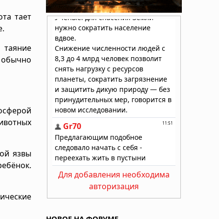
ота тает
е.
т таяние
 обычно
осферой
животных
кой язвы
ребёнок.
Для добавления необходима
авторизация
тические
НОВОЕ НА ФОРУМЕ