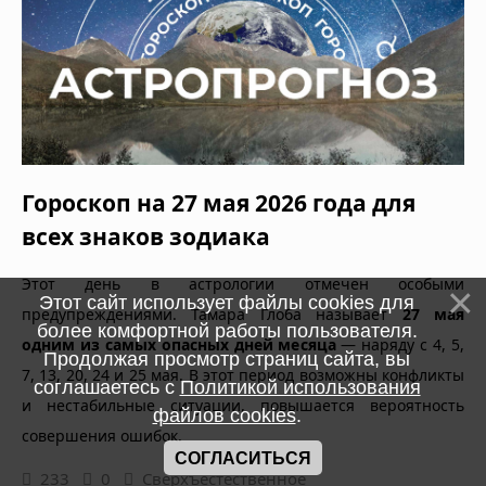
Гороскоп на 27 мая 2026 года для
всех знаков зодиака
Этот день в астрологии отмечен особыми
Этот сайт использует файлы cookies для
предупреждениями. Тамара Глоба называет
27 мая
более комфортной работы пользователя.
одним из самых опасных дней месяца
— наряду с 4, 5,
Продолжая просмотр страниц сайта, вы
7, 13, 20, 24 и 25 мая. В этот период возможны конфликты
соглашаетесь с
Политикой использования
и нестабильные ситуации, повышается вероятность
файлов cookies
.
совершения ошибок.
СОГЛАСИТЬСЯ
233
0
Сверхъестественное