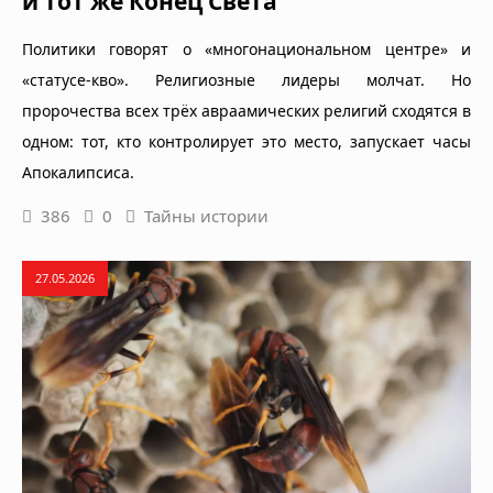
и тот же Конец Света
Политики говорят о «многонациональном центре» и
«статусе-кво». Религиозные лидеры молчат. Но
пророчества всех трёх авраамических религий сходятся в
одном: тот, кто контролирует это место, запускает часы
Апокалипсиса.
386
0
Тайны истории
27.05.2026