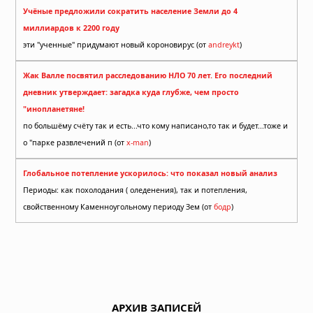
Учёные предложили сократить население Земли до 4
миллиардов к 2200 году
эти "ученные" придумают новый короновирус (от
andreykt
)
Жак Валле посвятил расследованию НЛО 70 лет. Его последний
дневник утверждает: загадка куда глубже, чем просто
"инопланетяне!
по большёму счёту так и есть...что кому написано,то так и будет...тоже и
о "парке развлечений п (от
x-man
)
Глобальное потепление ускорилось: что показал новый анализ
Периоды: как похолодания ( оледенения), так и потепления,
свойственному Каменноугольному периоду Зем (от
бодр
)
АРХИВ ЗАПИСЕЙ