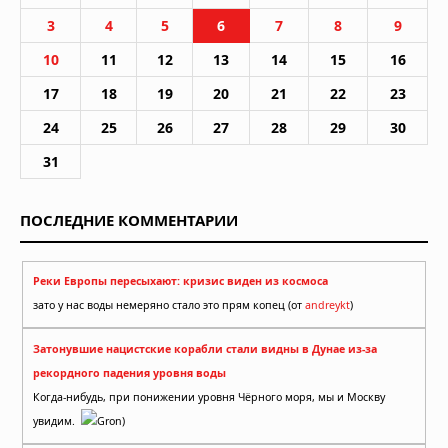
3
4
5
6
7
8
9
10
11
12
13
14
15
16
17
18
19
20
21
22
23
24
25
26
27
28
29
30
31
ПОСЛЕДНИЕ КОММЕНТАРИИ
Реки Европы пересыхают: кризис виден из космоса
зато у нас воды немеряно стало это прям копец (от
andreykt
)
Затонувшие нацистские корабли стали видны в Дунае из-за
рекордного падения уровня воды
Когда-нибудь, при понижении уровня Чёрного моря, мы и Москву
увидим.
Gron)