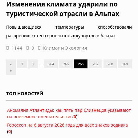
Изменения климата ударили по
туристической отрасли в Альпах
Повышающиеся температуры способствовали
разорению сотен горнолыжных курортов в Альпах.
1144
0
Климат и Экология
...
«
1
2
264
265
266
267
268
269
»
ТОП НОВОСТЕЙ
Аномалия Атлантиды: как пять пар близнецов указывают
на внеземное вмешательство
(
0
)
Гороскоп на 6 августа 2026 года для всех знаков зодиака
(
0
)